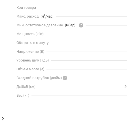
Код товара
Макс. расход
Мин. остаточное давление
?
Мощность
(
кВт
)
Обороты в минуту
Напряжение
(
В
)
Уровень шума
(
дБ
)
Объем масла
(
л
)
Входной патрубок
(
дюйм
)
?
ДхШхВ
(
см
)
2
Вес
(
кг
)