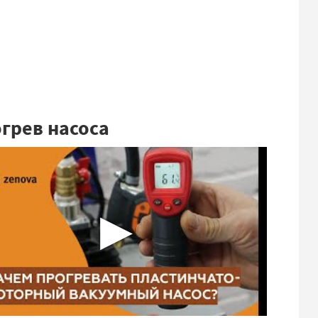
грев насоса
▶