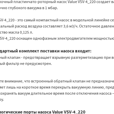
очный пластинчато-роторный насос Value VSV-4_220 создает ва
чно глубокого вакуума в 1 мбар.
SV-4_220 - это самый компактный насос в модельной линейке с
льный расход воздуха составляет 3,6 м3/ч. Остаточное давлен
тво масла 0,125 л.
VSV-4_220 оснащен однофазным электродвигателем мощностью 0
ндартный комплект поставки насоса входит:
тный клапан - предотвращает взрывную разгерметизацию при вн
ый фильтр не предусмотрен.
те внимание, что встроенный обратный клапан не предназначе
яет лишь на короткое время перекрыть вакуумную линию, пре
сохранять вакуум длительное время после отключения насоса 
ру.
огические порты насоса Value VSV-4_220