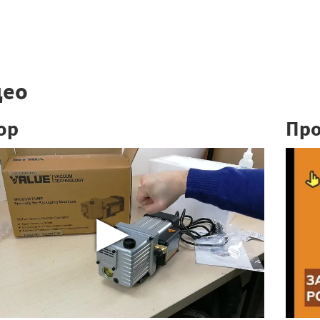
део
ор
Про
▶