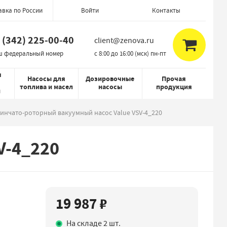
авка по России
Контакты
Войти
 (342) 225-00-40
client@zenova.ru
ш федеральный номер
c 8:00 до 16:00 (мск) пн-пт
я
Насосы для
Дозировочные
Прочая
топлива и масел
насосы
продукция
й
инчато-роторный вакуумный насос Value VSV-4_220
V-4_220
19 987 ₽
На складе 2 шт.