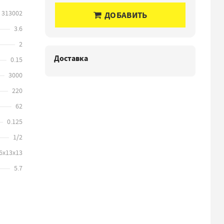
313002
ДОБАВИТЬ
3.6
2
Доставка
0.15
3000
220
62
0.125
1/2
6х13х13
5.7
3D