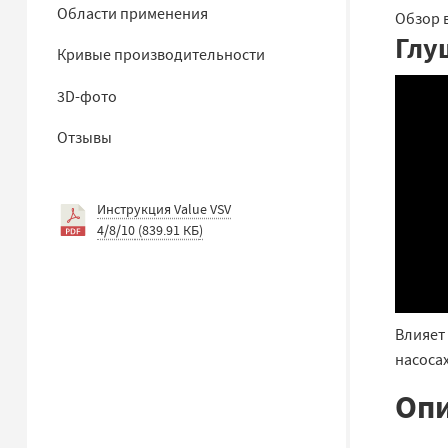
Области применения
Обзор в
Глу
Кривые производительности
3D-фото
Отзывы
Инструкция Value VSV
4/8/10
(
839.91 КБ
)
Влияет 
насоса
Опи