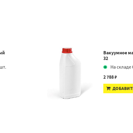
ый
Вакуумное ма
32
шт.
На складе 
2 788 ₽
ДОБАВИТ