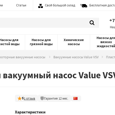
ии
Статьи
Свой большой склад
Бесплатная дост
+7
На
Насосы дл
Насосы для
Насосы для
Химические
вязких
чистой воды
грязной воды
насосы
жидкосте
-роторные вакуумные насосы
Вакуумные насосы Value VSV
Пласт
вакуумный насос Value VS
5
1
отзыв
Гарантия
12
мес.
Характеристики