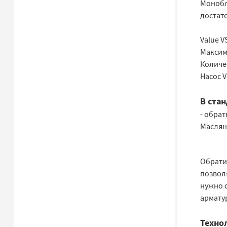
Монобл
достато
Value V
Максима
Количес
Насос 
В ста
- обра
Маслян
Обрати
позвол
нужно 
армату
Технол