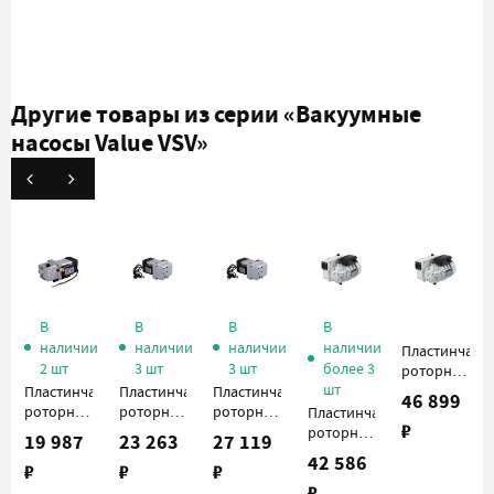
Другие товары из серии
«Вакуумные
насосы Value VSV»
В
В
В
В
наличии
наличии
наличии
наличии
Пластинчато-
2 шт
3 шт
3 шт
более 3
роторный
шт
вакуумный
Пластинчато-
Пластинчато-
Пластинчато-
46 899
насос
роторный
роторный
роторный
Пластинчато-
₽
Value VSV-
вакуумный
вакуумный
вакуумный
роторный
19 987
23 263
27 119
020_220
насос
насос
насос
вакуумный
42 586
₽
₽
₽
Value VSV-
Value VSV-
Value VSV-
насос
₽
4_220
8_220
10_220
Value VSV-