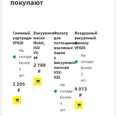
покупают
Сменный
Вакуумное
Фильтр
Воздушный
картридж
масло
для
вакуумный
VF020
Mobil,
поглощения
фильтр
ISO
масляных
VF020
На
VG
паров
На
складе
46
к
складе
вакуумным
более
2 788
насосам
более
3
₽
VSV-
3
шт.
020
шт.
ДОБАВИТЬ
1 205
На
4 073
₽
складе
₽
более
ДОБАВИТЬ
3
ДОБАВИТЬ
шт.