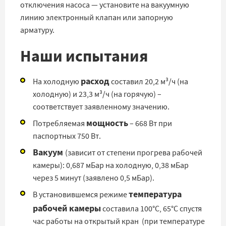
отключения насоса — установите на вакуумную
линию электронный клапан или запорную
арматуру.
Наши испытания
расход
На холодную
составил 20,2 м³/ч (на
холодную) и 23,3 м³/ч (на горячую) –
соответствует заявленному значению.
мощность
Потребляемая
– 668 Вт при
паспортных 750 Вт.
Вакуум
(зависит от степени прогрева рабочей
камеры): 0,687 мБар на холодную, 0,38 мБар
через 5 минут (заявлено 0,5 мБар).
температура
В установившемся режиме
рабочей камеры
составила 100°C, 65°C спустя
час работы на открытый кран (при температуре