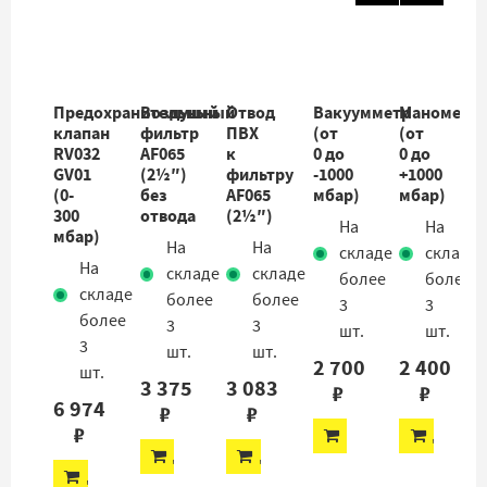
Предохранительный
Воздушный
Отвод
Вакуумметр
Манометр
клапан
фильтр
ПВХ
(от
(от
RV032
AF065
к
0 до
0 до
GV01
(2½″)
фильтру
-1000
+1000
(0-
без
AF065
мбар)
мбар)
300
отвода
(2½″)
На
На
мбар)
На
На
складе
складе
На
складе
складе
более
более
складе
более
более
3
3
более
3
3
шт.
шт.
3
шт.
шт.
2 700
2 400
шт.
3 375
3 083
₽
₽
6 974
₽
₽
₽
ДОБАВИТЬ
ДОБАВ
ДОБАВИТЬ
ДОБАВИТЬ
ДОБАВИТЬ