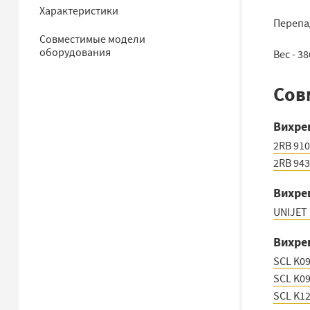
Характеристики
Перепад
Совместимые модели
оборудования
Вес - 3
Сов
Вихре
2RB 910
2RB 943
Вихре
UNIJET 
Вихре
SCL K0
SCL K0
SCL K1