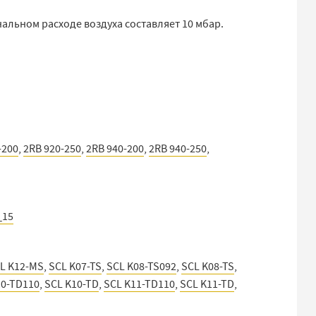
нальном расходе воздуха составляет 10 мбар.
-200
,
2RB 920-250
,
2RB 940-200
,
2RB 940-250
,
_15
L K12-MS
,
SCL K07-TS
,
SCL K08-TS092
,
SCL K08-TS
,
10-TD110
,
SCL K10-TD
,
SCL K11-TD110
,
SCL K11-TD
,