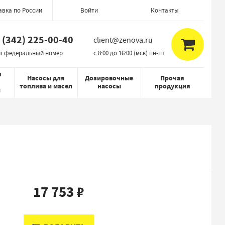
авка по России
Контакты
Войти
 (342) 225-00-40
client@zenova.ru
ш федеральный номер
c 8:00 до 16:00 (мск) пн-пт
я
Насосы для
Дозировочные
Прочая
топлива и масел
насосы
продукция
й
17 753 ₽