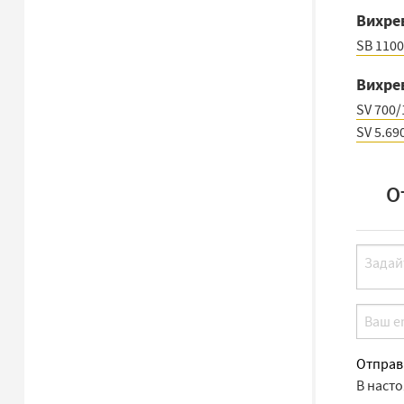
Вихре
SB 1100
Вихре
SV 700/
SV 5.69
О
Отправ
В наст