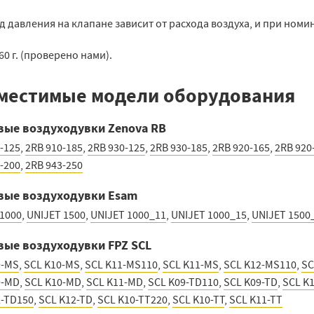
 давления на клапане зависит от расхода воздуха, и при номи
860 г. (проверено нами).
местимые модели оборудования
вые воздуходувки Zenova RB
-125
,
2RB 910-185
,
2RB 930-125
,
2RB 930-185
,
2RB 920-165
,
2RB 920
-200
,
2RB 943-250
вые воздуходувки Esam
1000
,
UNIJET 1500
,
UNIJET 1000_11
,
UNIJET 1000_15
,
UNIJET 1500
вые воздуходувки FPZ SCL
9-MS
,
SCL K10-MS
,
SCL K11-MS110
,
SCL K11-MS
,
SCL K12-MS110
,
SC
9-MD
,
SCL K10-MD
,
SCL K11-MD
,
SCL K09-TD110
,
SCL K09-TD
,
SCL K
2-TD150
,
SCL K12-TD
,
SCL K10-TT220
,
SCL K10-TT
,
SCL K11-TT