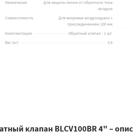
Назначение
Для защиты линии от обратного тока
воздуха
Совместимость
Для вихревых воздуходувок с
присоединением 100 мм
Комплектация
Обратный клапан - 1 шт.
Вес
(
кг
)
3,9
атный клапан BLCV100BR 4" – опи