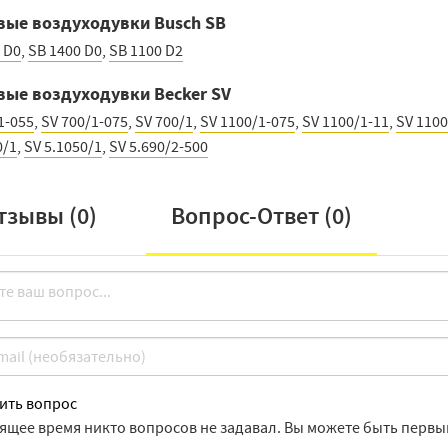
вые воздуходувки Busch SB
 D0
,
SB 1400 D0
,
SB 1100 D2
вые воздуходувки Becker SV
1-055
,
SV 700/1-075
,
SV 700/1
,
SV 1100/1-075
,
SV 1100/1-11
,
SV 1100
0/1
,
SV 5.1050/1
,
SV 5.690/2-500
тзывы (
0
)
Вопрос-Ответ (
0
)
ить вопрос
оящее время никто вопросов не задавал. Вы можете быть первы