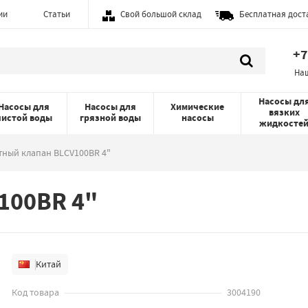
ии
Статьи
Свой большой склад
Бесплатная дост
+7
На
Насосы дл
Насосы для
Насосы для
Химические
вязких
чистой воды
грязной воды
насосы
жидкосте
ный клапан BLCV100BR 4"
100BR 4"
Китай
Код товара
3004190