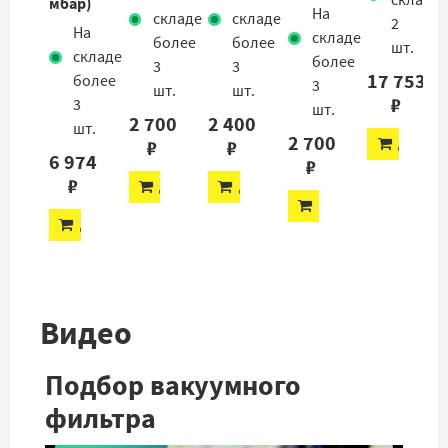
складе
мбар)
На
складе
складе
2
На
складе
более
более
шт.
складе
более
3
3
17 753
более
3
шт.
шт.
₽
3
шт.
2 700
2 400
шт.
2 700
ДОБАВ
₽
₽
6 974
₽
₽
ДОБАВИТЬ
ДОБАВИТЬ
ДОБАВИТЬ
ДОБАВИТЬ
Видео
Подбор вакуумного
фильтра