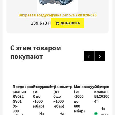
Вихревая воздуходувка Zenova 2RB 820-075
139 673 ₽
ДОБАВИТЬ
С этим товаром
покупают
Предохранительный
Вакуумметр
Манометр
Мановакуумметр
Обратный
клапан
(от
(от
(от
клапан
RV032
0 до
0 до
-1000
BLCV100BR
GV01
-1000
+1000
до
4"
(0-
мбар)
мбар)
600
На
300
мбар)
На
На