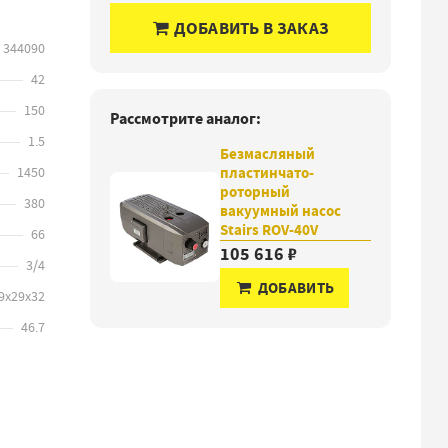
ДОБАВИТЬ В ЗАКАЗ
344090
42
150
Рассмотрите аналог:
1.5
Безмасляный
1450
пластинчато-
роторный
380
вакуумный насос
Stairs ROV-40V
66
105 616 ₽
3/4
ДОБАВИТЬ
9х29х32
46.7