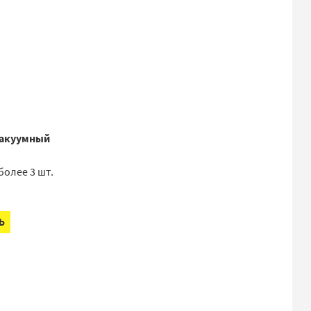
акуумный
более 3 шт.
Ь