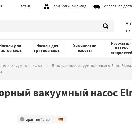
ии
Статьи
Свой большой склад
Бесплатная дост
+7
На
Насосы дл
Насосы для
Насосы для
Химические
вязких
чистой воды
грязной воды
насосы
жидкосте
рные вакуумные насосы
Безмасляные вакуумные насосы Elmo Rietsc
41
орный вакуумный насос Elm
Гарантия
12
мес.