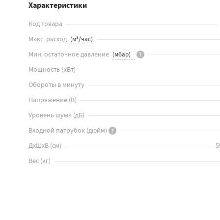
Характеристики
Код товара
Макс. расход
Мин. остаточное давление
?
Мощность
(
кВт
)
Обороты в минуту
Напряжение
(
В
)
Уровень шума
(
дБ
)
Входной патрубок
(
дюйм
)
?
ДхШхВ
(
см
)
5
Вес
(
кг
)