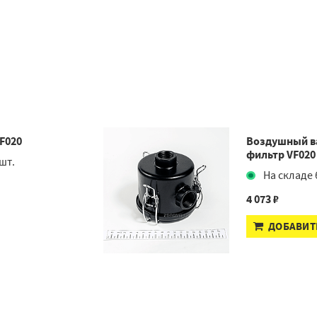
F020
Воздушный в
фильтр VF020
шт.
На складе 
4 073 ₽
ДОБАВИТ