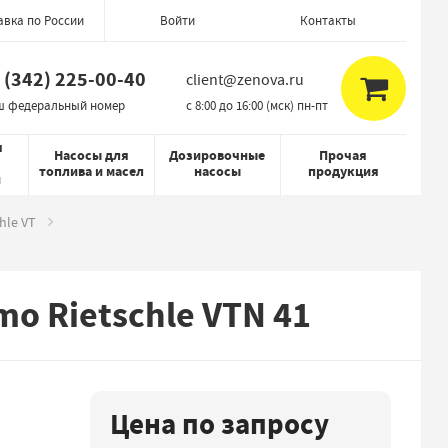
авка по России
Контакты
Войти
 (342) 225-00-40
client@zenova.ru
ш федеральный номер
c 8:00 до 16:00 (мск) пн-пт
я
Насосы для
Дозировочные
Прочая
топлива и масел
насосы
продукция
й
hle VT
o Rietschle VTN 41
Цена по запросу