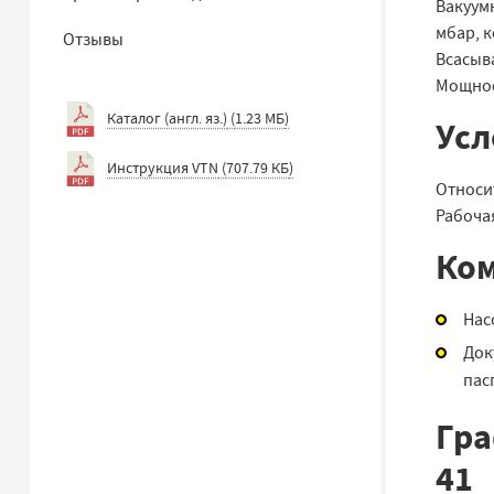
Вакуум
мбар, 
Отзывы
Всасыв
Мощност
Каталог (англ. яз.)
(
1.23 МБ
)
Усл
Инструкция VTN
(
707.79 КБ
)
Относит
Рабочая
Ком
Нас
Док
пас
Гра
41