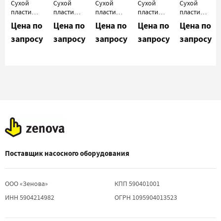
Сухой
Сухой
Сухой
Сухой
Сухой
пластинчато-
пластинчато-
пластинчато-
пластинчато-
пластинчато-
роторный
роторный
роторный
роторный
роторный
Цена по
Цена по
Цена по
Цена по
Цена по
вакуумный
вакуумный
вакуумный
вакуумный
вакуумный
запросу
запросу
запросу
запросу
запросу
насос
насос
насос
насос
насос
Elmo
Elmo
Elmo
Elmo
Elmo
Rietschle
Rietschle
Rietschle
Rietschle
Rietschle
VTE 3
VTE 6-
VTE 8-
VTE 10
VTN
0112
0125
16_380
Поставщик насосного оборудования
ООО «Зенова»
КПП 590401001
ИНН 5904214982
ОГРН 1095904013523