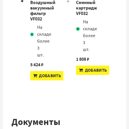
Воздушный
Сменный
вакуумный
картридж
фильтр
VF032
VF032
На
На
складе
складе
более
более
3
3
шт.
шт.
1 808 ₽
5 424 ₽
ДОБАВИТЬ
ДОБАВИТЬ
Документы