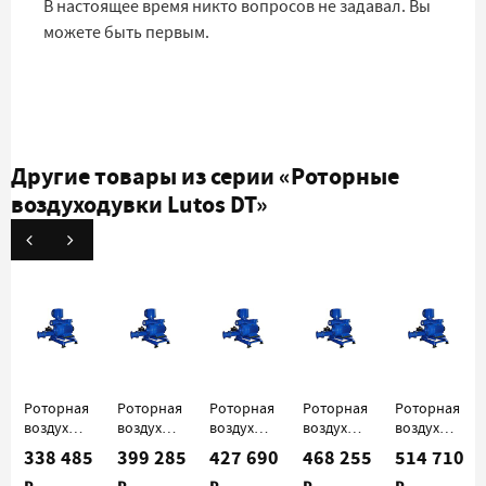
В настоящее время никто вопросов не задавал. Вы
можете быть первым.
Другие товары из серии
«Роторные
воздуходувки Lutos DT»
Роторная
Роторная
Роторная
Роторная
Роторная
воздуходувка
воздуходувка
воздуходувка
воздуходувка
воздуходувк
Lutos DT
Lutos DT
Lutos DT
Lutos DT
Lutos DT
338 485
399 285
427 690
468 255
514 710
6/42 (600)
10/42
20/42
30/42
30/72