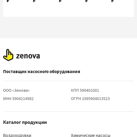
₽
₽
₽
₽
₽
(600)
(600)
(600)
(600)
Поставщик насосного оборудования
ООО «Зенова»
КПП 590401001
ИНН 5904214982
ОГРН 1095904013523
Каталог продукции
Воздуходувки
Химические насосы