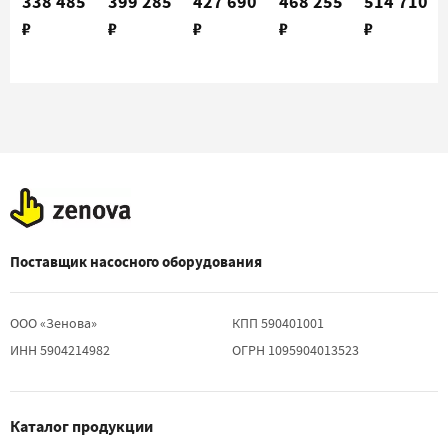
338 485
399 285
427 690
468 255
514 710
6/42 (600)
10/42
20/42
30/42
30/72
₽
₽
₽
₽
₽
(600)
(600)
(600)
(600)
Поставщик насосного оборудования
ООО «Зенова»
КПП 590401001
ИНН 5904214982
ОГРН 1095904013523
Каталог продукции