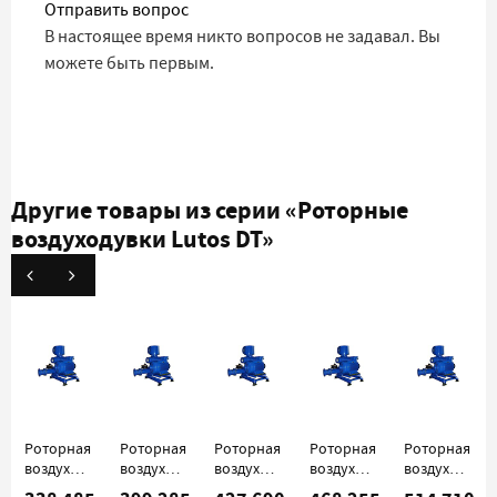
Отправить вопрос
В настоящее время никто вопросов не задавал. Вы
можете быть первым.
Другие товары из серии
«Роторные
воздуходувки Lutos DT»
Роторная
Роторная
Роторная
Роторная
Роторная
воздуходувка
воздуходувка
воздуходувка
воздуходувка
воздуходувк
Lutos DT
Lutos DT
Lutos DT
Lutos DT
Lutos DT