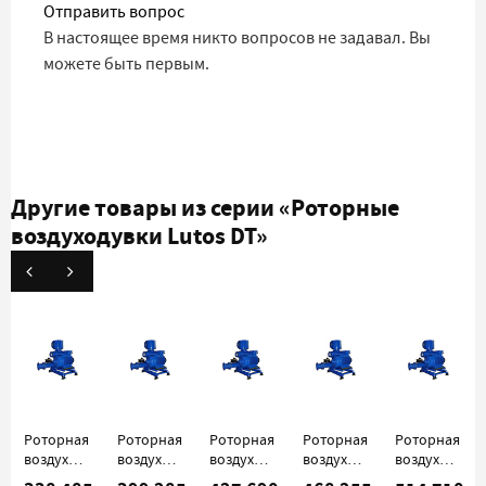
Отправить вопрос
В настоящее время никто вопросов не задавал. Вы
можете быть первым.
Другие товары из серии
«Роторные
воздуходувки Lutos DT»
Роторная
Роторная
Роторная
Роторная
Роторная
воздуходувка
воздуходувка
воздуходувка
воздуходувка
воздуходувк
Lutos DT
Lutos DT
Lutos DT
Lutos DT
Lutos DT