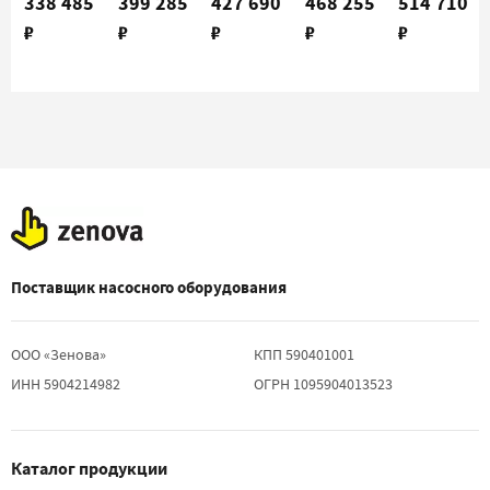
338 485
399 285
427 690
468 255
514 710
6/42 (600)
10/42
20/42
30/42
30/72
₽
₽
₽
₽
₽
(600)
(600)
(600)
(600)
Поставщик насосного оборудования
ООО «Зенова»
КПП 590401001
ИНН 5904214982
ОГРН 1095904013523
Каталог продукции