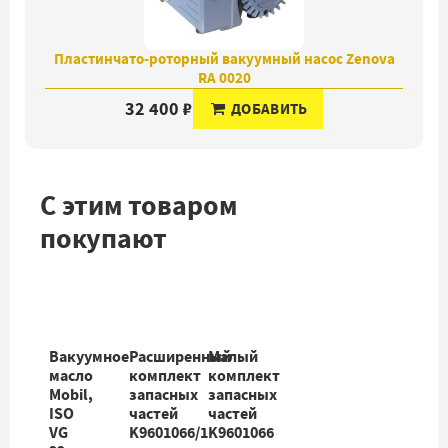
Пластинчато-роторный вакуумный насос Zenova
RA 0020
32 400 ₽
ДОБАВИТЬ
С этим товаром
покупают
Вакуумное
Расширенный
Малый
масло
комплект
комплект
Mobil,
запасных
запасных
ISO
частей
частей
VG
K9601066/1
K9601066