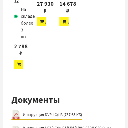
32
27 930
14 678
На
₽
₽
складе
ДОБАВИТЬ
ДОБАВИТЬ
более
3
шт.
2 788
₽
ДОБАВИТЬ
Документы
Инструкция DVP LC/LB
(
757.65 КБ
)
Инструкция LC2/LC4/LB5/LB6/LB8/LC12/LC20 (англ.