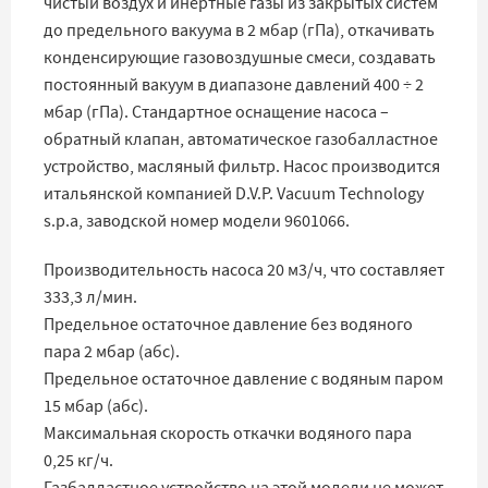
чистый воздух и инертные газы из закрытых систем
до предельного вакуума в 2 мбар (гПа), откачивать
конденсирующие газовоздушные смеси, создавать
постоянный вакуум в диапазоне давлений 400 ÷ 2
мбар (гПа). Стандартное оснащение насоса –
обратный клапан, автоматическое газобалластное
устройство, масляный фильтр. Насос производится
итальянской компанией D.V.P. Vacuum Technology
s.p.a, заводской номер модели 9601066.
Производительность насоса 20 м3/ч, что составляет
333,3 л/мин.
Предельное остаточное давление без водяного
пара 2 мбар (абс).
Предельное остаточное давление с водяным паром
15 мбар (абс).
Максимальная скорость откачки водяного пара
0,25 кг/ч.
Газбалластное устройство на этой модели не может