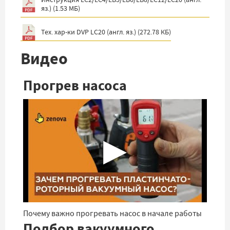
яз.)
(
1.53 МБ
)
Тех. хар-ки DVP LC20 (англ. яз.)
(
272.78 КБ
)
Видео
Прогрев насоса
▶
Почему важно прогревать насос в начале работы
Подбор вакуумного