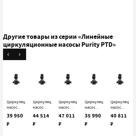
Другие товары из серии
«Линейные
циркуляционные насосы Purity PTD»
Циркуляционный
Циркуляционный
Циркуляционный
Циркуляционный
Циркуляцио
насос
насос
насос
насос
насос
Purity
Purity
Purity
Purity
Purity
39 950
44 514
47 011
35 990
40 811
PTD 32-
PTD 32-
PTD 32-
PTD 40-
PTD 40-
₽
₽
₽
₽
₽
18/2
21/2
26/2
16/2
21/2