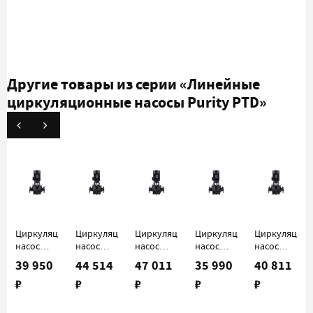
Другие товары из серии
«Линейные
циркуляционные насосы Purity PTD»
Циркуляционный
Циркуляционный
Циркуляционный
Циркуляционный
Циркуляцио
насос
насос
насос
насос
насос
Purity
Purity
Purity
Purity
Purity
39 950
44 514
47 011
35 990
40 811
PTD 32-
PTD 32-
PTD 32-
PTD 40-
PTD 40-
₽
₽
₽
₽
₽
18/2
21/2
26/2
16/2
21/2