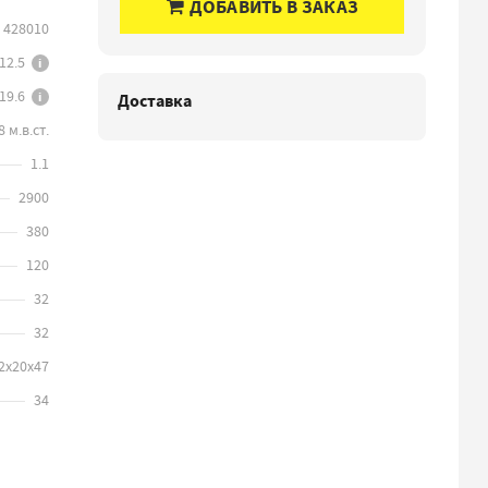
ДОБАВИТЬ В ЗАКАЗ
428010
12.5
i
19.6
i
Доставка
 м.в.ст.
1.1
2900
380
120
32
32
2х20х47
34