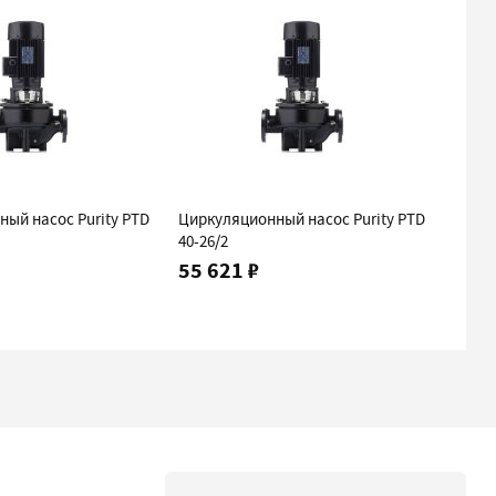
ый насос Purity PTD
Циркуляционный насос Purity PTD
Цирку
40-26/2
40-30/
55 621 ₽
64 6