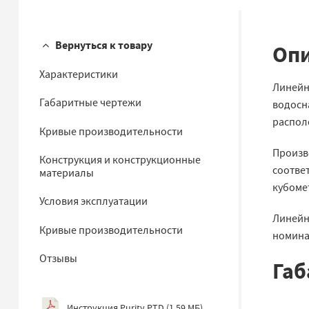
Вернуться к товару
Опи
Характеристики
Линейн
Габаритные чертежи
водосн
располо
Кривые производительности
Произво
Конструкция и конструкционные
соответ
материалы
кубомет
Условия эксплуатации
Линейн
Кривые производительности
номинал
Отзывы
Габ
Инструкция Purity PTD
(
1.59 МБ
)