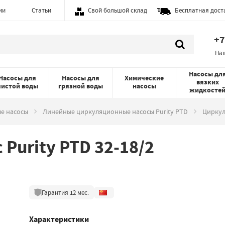
ии
Статьи
Свой большой склад
Бесплатная дост
+7
На
Насосы дл
Насосы для
Насосы для
Химические
вязких
чистой воды
грязной воды
насосы
жидкосте
е насосы
Линейные циркуляционные насосы Purity PTD
Циркул
Purity PTD 32-18/2
Гарантия
12
мес.
Характеристики