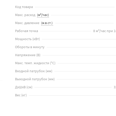
Код товара
Макс. расход
Макс. давление
Рабочая точка
8 м³/час при 18
Мощность
(
кВт
)
Обороты в минуту
Напряжение
(
В
)
Макс. темп. жидкости
(
°C
)
Входной патрубок
(
мм
)
Выходной патрубок
(
мм
)
ДхШхВ
(
см
)
3
Вес
(
кг
)