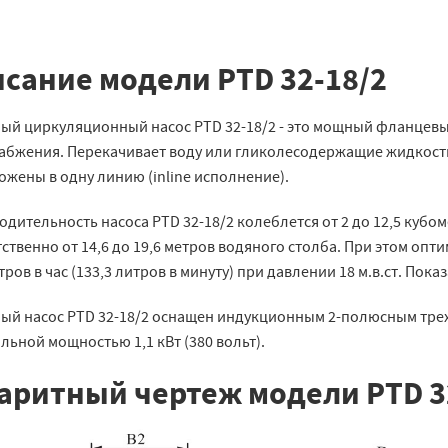
сание модели PTD 32-18/2
ый циркуляционный насос PTD 32-18/2 - это мощный фланцевы
абжения. Перекачивает воду или гликолесодержащие жидкости 
жены в одну линию (inline исполнение).
дительность насоса PTD 32-18/2 колеблется от 2 до 12,5 кубомет
ственно от 14,6 до 19,6 метров водяного столба. При этом оп
ров в час (133,3 литров в минуту) при давлении 18 м.в.ст. Пока
ый насос PTD 32-18/2 оснащен индукционным 2-полюсным трехфа
ьной мощностью 1,1 кВт (380 вольт).
аритный чертеж модели PTD 3