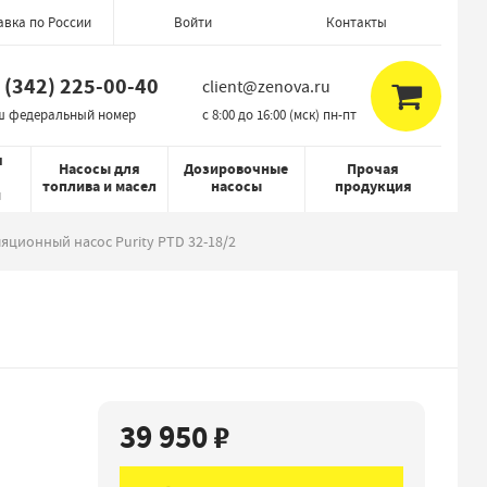
авка по России
Контакты
Войти
 (342) 225-00-40
client@zenova.ru
ш федеральный номер
c 8:00 до 16:00 (мск) пн-пт
я
Насосы для
Дозировочные
Прочая
топлива и масел
насосы
продукция
й
яционный насос Purity PTD 32-18/2
39 950 ₽