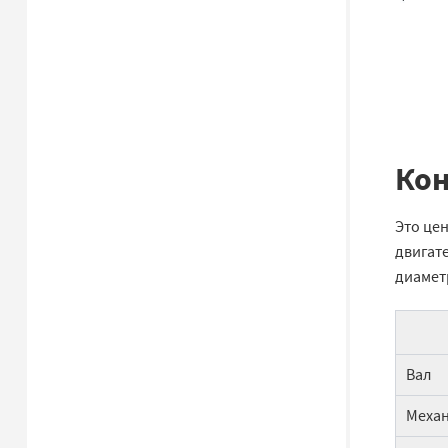
Кон
Это це
двигат
диамет
Вал
Механ