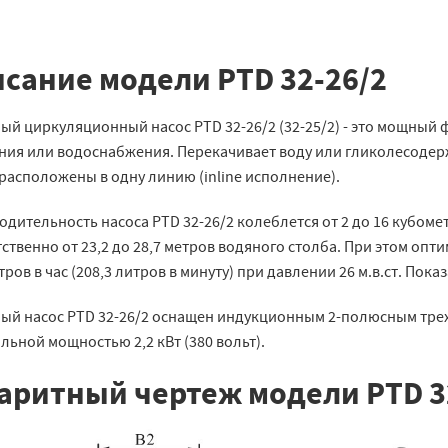
сание модели PTD 32-26/2
ый циркуляционный насос PTD 32-26/2 (32-25/2) - это мощный
ния или водоснабжения. Перекачивает воду или гликолесодерж
расположены в одну линию (inline исполнение).
дительность насоса PTD 32-26/2 колеблется от 2 до 16 кубометро
ственно от 23,2 до 28,7 метров водяного столба. При этом оп
ров в час (208,3 литров в минуту) при давлении 26 м.в.ст. Пока
ый насос PTD 32-26/2 оснащен индукционным 2-полюсным трехфа
ьной мощностью 2,2 кВт (380 вольт).
аритный чертеж модели PTD 3