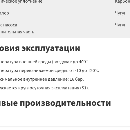
ическое уплотнение
Карбон 
ллер
Чугун
с насоса
Чугун
нительная часть
овия эксплуатации
пература внешней среды (воздуха): до 40°С
пература перекачиваемой среды: от -10 до 120°С
симальное внутреннее давление: 16 бар.
ускается круглосуточная эксплуатация (S1).
вые производительности