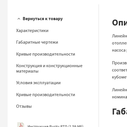
Вернуться к товару
Опи
Характеристики
Линейн
Габаритные чертежи
отопле
насоса 
Кривые производительности
Произво
Конструкция и конструкционные
соответ
материалы
кубомет
Условия эксплуатации
Линейн
Кривые производительности
номинал
Отзывы
Габ
Инструкция Purity PTD
(
1.59 МБ
)