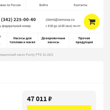
авка по России
Контакты
Войти
 (342) 225-00-40
client@zenova.ru
ш федеральный номер
c 8:00 до 16:00 (мск) пн-пт
я
Насосы для
Дозировочные
Прочая
топлива и масел
насосы
продукция
й
яционный насос Purity PTD 32-26/2
47 011 ₽