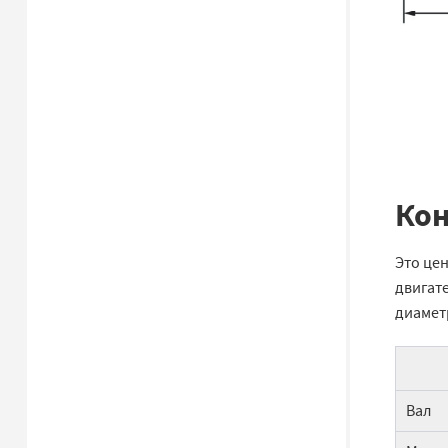
Кон
Это це
двигат
диамет
Вал