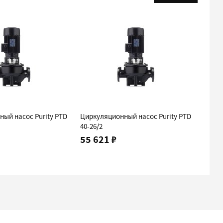
ый насос Purity PTD
Циркуляционный насос Purity PTD
Цирку
40-26/2
40-30/
55 621 ₽
64 6