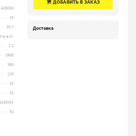
ДОБАВИТЬ В ЗАКАЗ
428030
16
28.7
Доставка
 м.в.ст.
2.2
2900
380
120
32
32
2х20х51
42