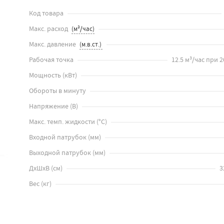
Код товара
Макс. расход
Макс. давление
Рабочая точка
12.5 м³/час при 26
Мощность
(
кВт
)
Обороты в минуту
Напряжение
(
В
)
Макс. темп. жидкости
(
°C
)
Входной патрубок
(
мм
)
Выходной патрубок
(
мм
)
ДхШхВ
(
см
)
3
Вес
(
кг
)