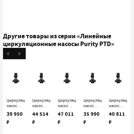
Другие товары из серии
«Линейные
циркуляционные насосы Purity PTD»
Циркуляционный
Циркуляционный
Циркуляционный
Циркуляционный
Циркуляцио
насос
насос
насос
насос
насос
Purity
Purity
Purity
Purity
Purity
39 950
44 514
47 011
35 990
40 811
PTD 32-
PTD 32-
PTD 32-
PTD 40-
PTD 40-
₽
₽
₽
₽
₽
18/2
21/2
26/2
16/2
21/2