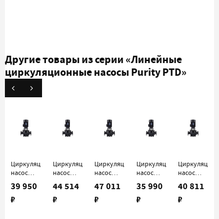
Другие товары из серии
«Линейные
циркуляционные насосы Purity PTD»
Циркуляционный
Циркуляционный
Циркуляционный
Циркуляционный
Циркуляцио
насос
насос
насос
насос
насос
Purity
Purity
Purity
Purity
Purity
39 950
44 514
47 011
35 990
40 811
PTD 32-
PTD 32-
PTD 32-
PTD 40-
PTD 40-
₽
₽
₽
₽
₽
18/2
21/2
26/2
16/2
21/2