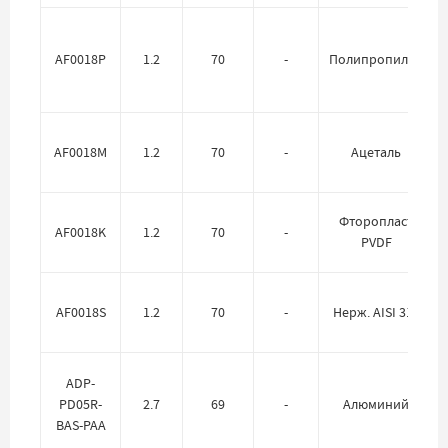
AF0018P
1.2
70
-
Полипропилен
AF0018M
1.2
70
-
Ацеталь
Фторопласт
AF0018K
1.2
70
-
PVDF
AF0018S
1.2
70
-
Нерж. AISI 316
ADP-
PD05R-
2.7
69
-
Алюминий
BAS-PAA