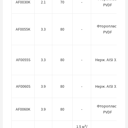
AF0030K
2.1
70
-
PVDF
Фторопласт
AF0055K
3.3
80
-
PVDF
AF0055S
3.3
80
-
Нерж. AISI 316
AF0060S
3.9
80
-
Нерж. AISI 316
Фторопласт
AF0060K
3.9
80
-
PVDF
1.5 м³/