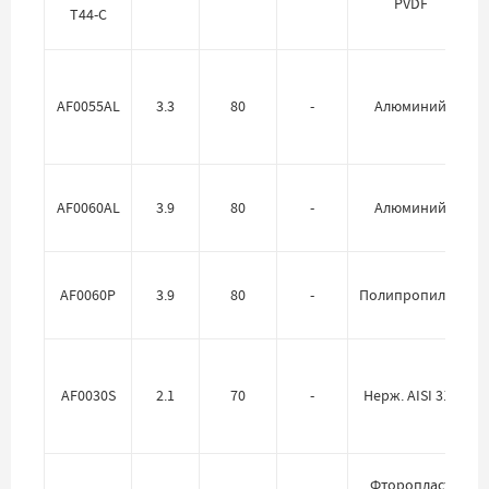
PVDF
T44-C
AF0055AL
3.3
80
-
Алюминий
AF0060AL
3.9
80
-
Алюминий
AF0060P
3.9
80
-
Полипропилен
AF0030S
2.1
70
-
Нерж. AISI 316
Фторопласт