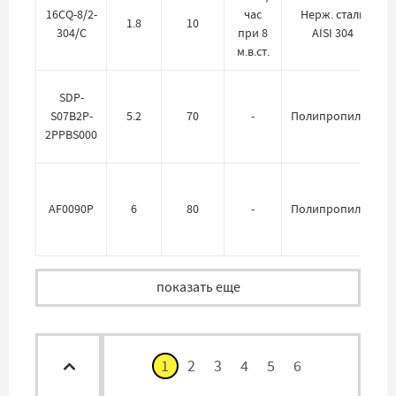
16CQ-8/2-
час
Нерж. сталь
1.8
10
304/C
при 8
AISI 304
м.в.ст.
SDP-
S07B2P-
5.2
70
-
Полипропилен
2PPBS000
AF0090P
6
80
-
Полипропилен
показать еще
1
2
3
4
5
6