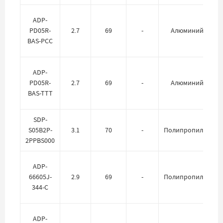
ADP-
PD05R-
2.7
69
-
Алюминий
BAS-PCC
ADP-
PD05R-
2.7
69
-
Алюминий
BAS-TTT
SDP-
S05B2P-
3.1
70
-
Полипропилен
2PPBS000
ADP-
66605J-
2.9
69
-
Полипропилен
344-C
ADP-