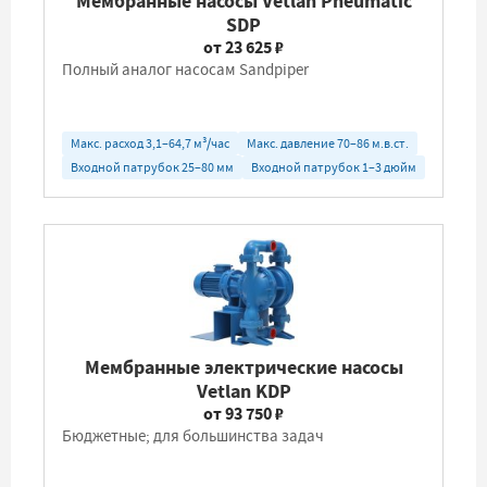
Мембранные насосы Vetlan Pneumatic
SDP
от 23 625 ₽
Полный аналог насосам Sandpiper
Макс. расход 3,1–64,7 м³/час
Макс. давление 70–86 м.в.ст.
Входной патрубок 25–80 мм
Входной патрубок 1–3 дюйм
Мембранные электрические насосы
Vetlan KDP
от 93 750 ₽
Бюджетные; для большинства задач