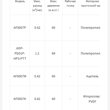
Модель
Макс.
Макс.
Рабочая
Материал
расход
давление
точка
проточной части
(
м³/час
)
(
м.в.ст.
)
AF0007P
0.42
60
-
Полипропилен
ADP-
PD01P-
1.2
69
-
Полипропилен
HPS-PTT
AF0007M
0.42
60
-
Ацеталь
Фторопласт
AF0007K
0.42
60
-
PVDF