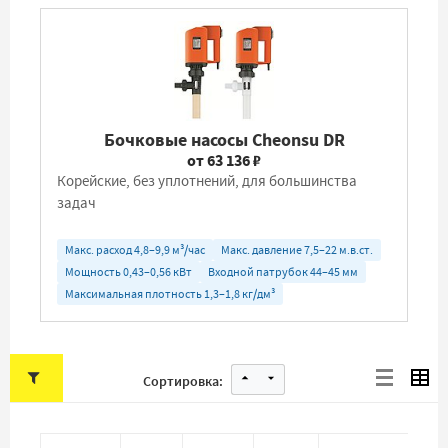
Бочковые насосы Cheonsu DR
от 63 136 ₽
Корейские, без уплотнений, для большинства
задач
Макс. расход 4,8–9,9 м³/час
Макс. давление 7,5–22 м.в.ст.
Мощность 0,43–0,56 кВт
Входной патрубок 44–45 мм
Максимальная плотность 1,3–1,8 кг/дм³
Сортировка: