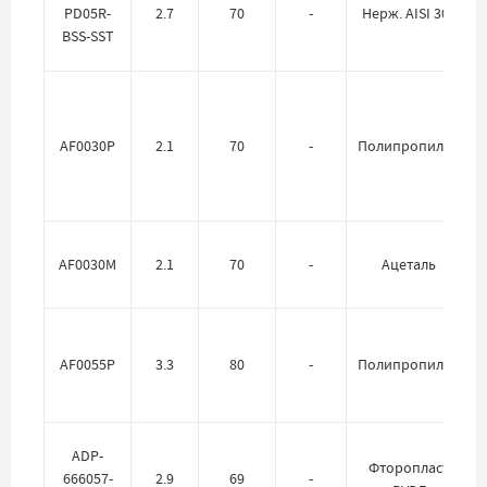
PD05R-
2.7
70
-
Нерж. AISI 304
BSS-SST
AF0030P
2.1
70
-
Полипропилен
AF0030M
2.1
70
-
Ацеталь
AF0055P
3.3
80
-
Полипропилен
ADP-
Фторопласт
666057-
2.9
69
-