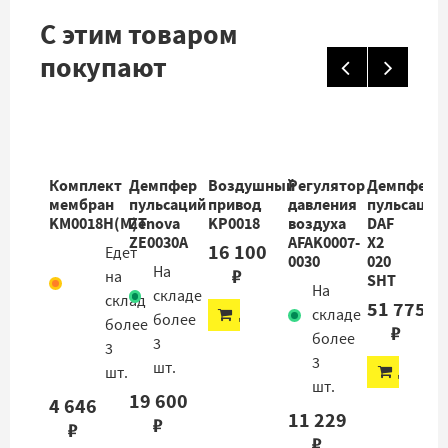
С этим товаром
покупают
Комплект
Демпфер
Воздушный
Регулятор
Демпфер
мембран
пульсаций
привод
давления
пульсаций
KM0018H(M)T
Zenova
KP0018
воздуха
DAF
ZE0030A
AFAK0007-
X2
16 100
Едет
0030
020
На
₽
на
SHT
На
складе
склад
51 775
ДОБАВИТЬ
складе
более
более
₽
более
3
3
3
шт.
ДОБАВ
шт.
шт.
19 600
4 646
11 229
₽
₽
₽