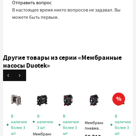
Отправить вопрос
В настоящее время никто вопросов не задавал. Вы
можете быть первым.
Другие товары из серии
«Мембранные
насосы Duotek»
%
В
В
В
В
наличии
наличии
наличии
наличии
Мембранный
более 3
3 шт
более 3
более 3
пневматический
шт
шт
шт
насос
Мембранный