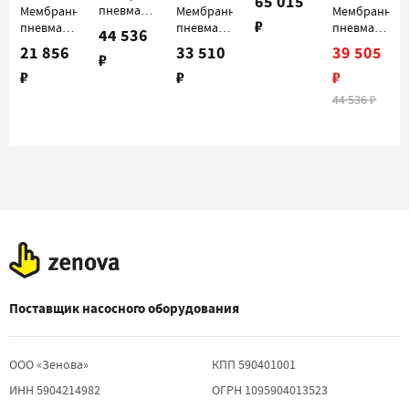
65 015
Duotek
пневматический
Мембранный
Мембранный
Мембранный
₽
AF0018K
насос
пневматический
пневматический
пневматичес
44 536
Duotek
насос
насос
насос
21 856
33 510
39 505
₽
AF0007K
Duotek
Duotek
Duotek
₽
₽
₽
AF0007P
AF0018P
AF0030P
44 536
₽
Поставщик насосного оборудования
ООО «Зенова»
КПП 590401001
ИНН 5904214982
ОГРН 1095904013523