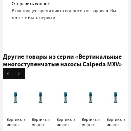
Отправить вопрос
В настоящее время никто вопросов не задавал. Вы
можете быть первым.
Другие товары из серии
«Вертикальные
многоступенчатые насосы Calpeda MXV»
Вертикальный
Вертикальный
Вертикальный
Вертикальный
Вертикальны
многоступенчатый
многоступенчатый
многоступенчатый
многоступенчатый
многоступен
насос
насос
насос
насос
насос