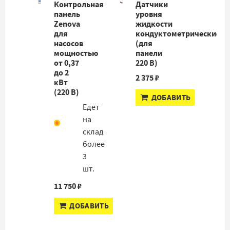
Контрольная
Датчики
панель
уровня
Zenova
жидкости
для
кондуктометрические
насосов
(для
мощностью
панели
от 0,37
220 В)
до 2
2 375 ₽
кВт
(220 В)
ДОБАВИТЬ
Едет
на
склад
более
3
шт.
11 750 ₽
ДОБАВИТЬ