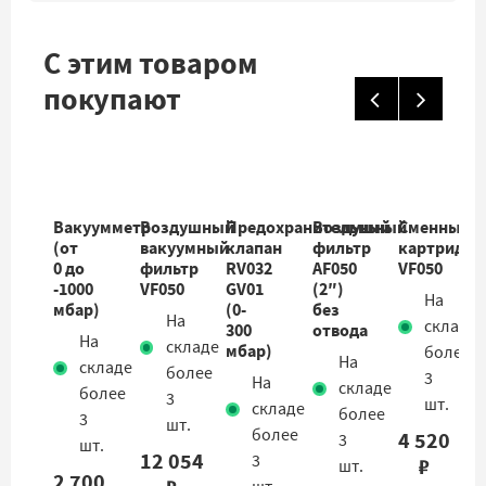
С этим товаром
покупают
Вакуумметр
Воздушный
Предохранительный
Воздушный
Сменный
(от
вакуумный
клапан
фильтр
картридж
0 до
фильтр
RV032
AF050
VF050
-1000
VF050
GV01
(2″)
На
мбар)
(0-
без
На
складе
300
отвода
На
складе
мбар)
более
На
складе
более
3
На
складе
более
3
шт.
складе
более
3
шт.
более
4 520
3
шт.
12 054
3
₽
шт.
2 700