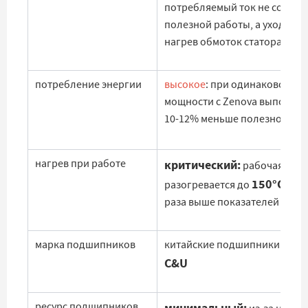
потребляемый ток не соверш
полезной работы, а уходит в
нагрев обмоток статора.
потребление энергии
высокое
: при одинаковой
мощности с Zenova выполняе
10-12% меньше полезной раб
нагрев при работе
критический:
рабочая кам
150°C
разогревается до
, что
раза выше показателей Zenov
марка подшипников
китайские подшипники брен
C&U
ресурс подшипников
минимальный: