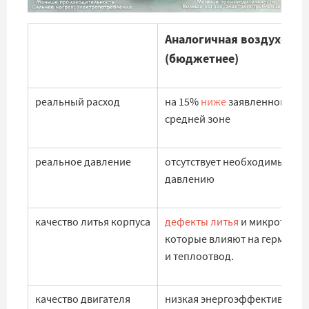
Аналогичная воздуходув
(бюджетнее)
реальный расход
на 15%
ниже
заявленного в
средней зоне
реальное давление
отсутствует необходимый зап
давлению
качество литья корпуса
дефекты литья
и микротрещ
которые влияют на герметич
и теплоотвод.
качество двигателя
низкая энергоэффективность