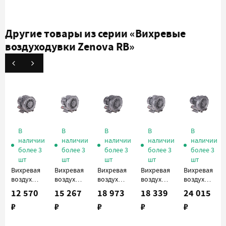
Другие товары из серии
«Вихревые
воздуходувки Zenova RB»
В
В
В
В
В
наличии
наличии
наличии
наличии
наличии
более 3
более 3
более 3
более 3
более 3
шт
шт
шт
шт
шт
Вихревая
Вихревая
Вихревая
Вихревая
Вихревая
воздуходувка
воздуходувка
воздуходувка
воздуходувка
воздуходувк
Zenova
Zenova
Zenova
Zenova
Zenova
12 570
15 267
18 973
18 339
24 015
2RB 210-
2RB 310-
2RB 410-
2RB 410-
2RB 510-
₽
₽
₽
₽
₽
M004
M005
M013
013
016