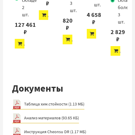
складе
складе
₽
3
шт.
2
более
шт.
4 658
шт.
3
ДОБАВИТЬ
820
₽
шт.
127 461
₽
₽
2 829
ДОБАВИТЬ
₽
ДОБАВИТЬ
ДОБАВИТЬ
ДОБАВ
Документы
Таблица хим.стойкости
(
1.13 МБ
)
Анализ материалов
(
93.65 КБ
)
Инструкция Cheonsu DR
(
1.17 МБ
)