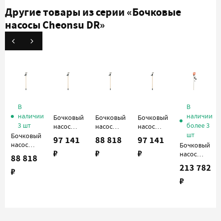
Другие товары из серии
«Бочковые
насосы Cheonsu DR»
В
В
наличии
наличии
Бочковый
Бочковый
Бочковый
3 шт
более 3
насос
насос
насос
шт
Cheonsu
Cheonsu
Cheonsu
Бочковый
97 141
88 818
97 141
DR-PLH-
DR-PHH-
DR-PHH-
насос
Бочковый
₽
₽
₽
12-A4 с
10-A4 с
12-A4 с
Cheonsu
насос
88 818
пневмодвигателем
пневмодвигателем
пневмодвигателем
DR-PLH-
Cheonsu
213 782
₽
10-A4 с
DR-FLH-
₽
пневмодвигателем
12-U4B с
электродвиг