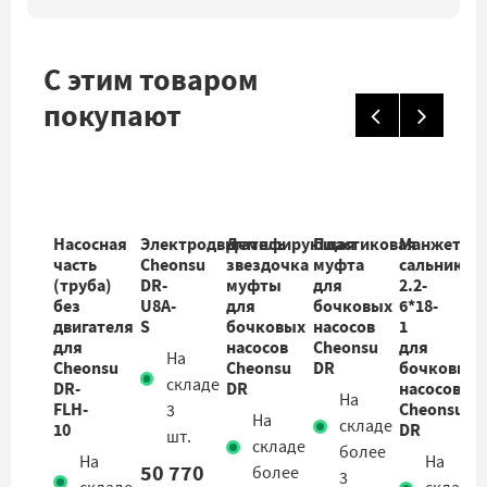
С этим товаром
покупают
Насосная
Электродвигатель
Демпфирующая
Пластиковая
Манжета-
часть
Cheonsu
звездочка
муфта
сальник
(труба)
DR-
муфты
для
2.2-
без
U8A-
для
бочковых
6*18-
двигателя
S
бочковых
насосов
1
для
насосов
Cheonsu
для
На
Cheonsu
Cheonsu
DR
бочковых
складе
DR-
DR
насосов
На
FLH-
Cheonsu
3
На
складе
10
DR
шт.
складе
более
На
На
50 770
более
3