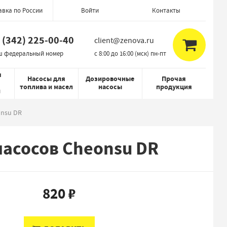
авка по России
Контакты
Войти
 (342) 225-00-40
client@zenova.ru
ш федеральный номер
c 8:00 до 16:00 (мск) пн-пт
я
Насосы для
Дозировочные
Прочая
топлива и масел
насосы
продукция
й
onsu DR
асосов Cheonsu DR
820 ₽