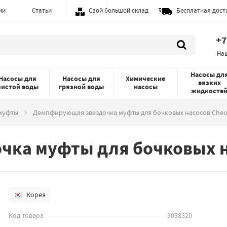
ии
Статьи
Свой большой склад
Бесплатная дост
+7
На
Насосы дл
Насосы для
Насосы для
Химические
вязких
чистой воды
грязной воды
насосы
жидкосте
муфты
Демпфирующая звездочка муфты для бочковых насосов Che
ка муфты для бочковых н
Корея
Код товара
3038320