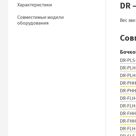
DR 
Характеристики
Совместимые модели
Вес зве
оборудования
Сов
Бочко
DR-PLS
DR-PLH
DR-PLH
DR-PHH
DR-PHH
DR-FLH
DR-FLH
DR-FHH
DR-FHH
DR-FLH