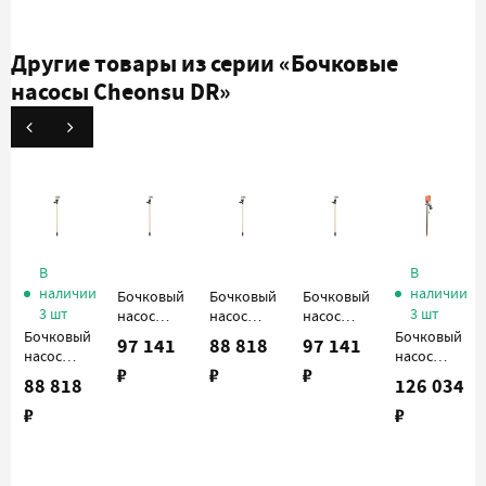
Другие товары из серии
«Бочковые
насосы Cheonsu DR»
В
В
наличии
наличии
Бочковый
Бочковый
Бочковый
3 шт
3 шт
насос
насос
насос
Cheonsu
Cheonsu
Cheonsu
Бочковый
Бочковый
97 141
88 818
97 141
DR-PLH-
DR-PHH-
DR-PHH-
насос
насос
₽
₽
₽
12-A4 с
10-A4 с
12-A4 с
Cheonsu
Cheonsu
88 818
126 034
пневмодвигателем
пневмодвигателем
пневмодвигателем
DR-PLH-
DR-SLS-
₽
₽
10-A4 с
12-U4B с
пневмодвигателем
электродвиг