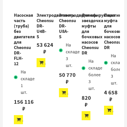
Насосная
Электродвигатель
Электродвигатель
Демпфирующая
Пластиков
часть
Cheonsu
Cheonsu
звездочка
муфта
(труба)
DR-
DR-
муфты
для
без
U4B-
U8A-
для
бочковых
двигателя
S
S
бочковых
насосов
для
насосов
Cheonsu
53 624
На
Cheonsu
Cheonsu
DR
₽
складе
DR-
DR
На
FLH-
3
На
ДОБАВИТЬ
складе
12
шт.
складе
более
На
50 770
более
3
складе
₽
3
шт.
1
шт.
4 658
шт.
ДОБАВИТЬ
820
₽
156 116
₽
₽
ДОБАВ
ДОБАВИТЬ
ДОБАВИТЬ