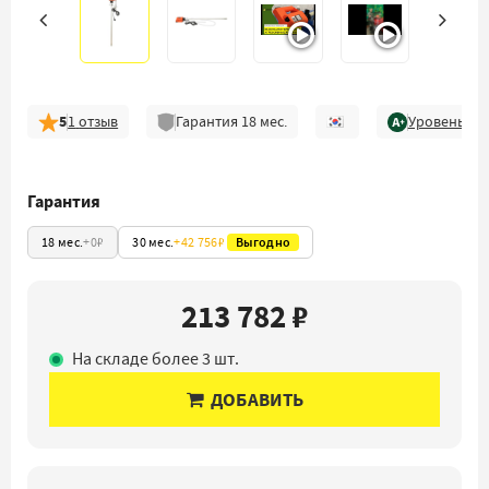
5
1
отзыв
Гарантия
18
мес.
Уровень ка
Гарантия
18 мес.
+
0₽
30 мес.
+
42 756₽
Выгодно
213 782 ₽
На складе более 3 шт.
ДОБАВИТЬ