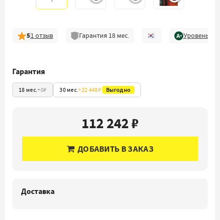
5
1
отзыв
Гарантия
18
мес.
Уровень ка
Гарантия
18 мес.
+
0₽
30 мес.
+
22 448₽
Выгодно
112 242 ₽
ДОБАВИТЬ В ЗАКАЗ
Доставка