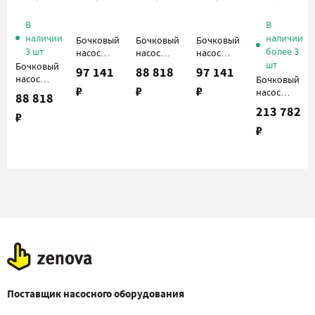
В
В
наличии
наличии
Бочковый
Бочковый
Бочковый
3 шт
более 3
насос
насос
насос
шт
Cheonsu
Cheonsu
Cheonsu
Бочковый
97 141
88 818
97 141
DR-PLH-
DR-PHH-
DR-PHH-
насос
Бочковый
₽
₽
₽
12-A4 с
10-A4 с
12-A4 с
Cheonsu
насос
88 818
пневмодвигателем
пневмодвигателем
пневмодвигателем
DR-PLH-
Cheonsu
213 782
₽
10-A4 с
DR-FLH-
₽
пневмодвигателем
12-U4B с
электродвиг
Поставщик насосного оборудования