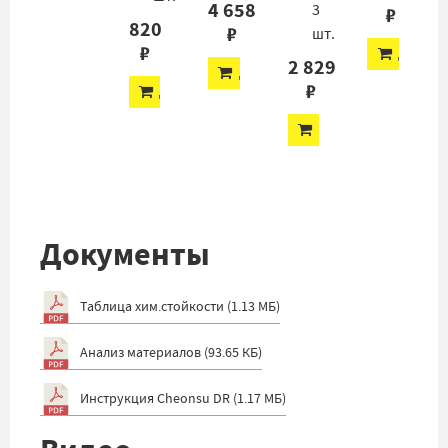
4 658
3
₽
820
₽
шт.
₽
ДОБАВ
2 829
ДОБАВИТЬ
₽
ДОБАВИТЬ
ДОБАВИТЬ
Документы
Таблица хим.стойкости
(
1.13 МБ
)
Анализ материалов
(
93.65 КБ
)
Инструкция Cheonsu DR
(
1.17 МБ
)