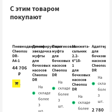
С этим товаром
покупают
Пневмодвигатель
Демпфирующая
Пластиковая
Манжета-
Адаптер
Cheonsu
звездочка
муфта
сальник
для
DR-
муфты
для
2.2-
бочковых
A4-1
для
бочковых
6*18-
насосов
бочковых
насосов
1
Cheonsu
44 706
насосов
Cheonsu
для
DR
₽
Cheonsu
DR
бочковых
На
DR
насосов
На
ДОБАВИТЬ
складе
Cheonsu
На
складе
DR
более
складе
более
3
На
более
3
шт.
складе
3
шт.
более
2 780
шт.