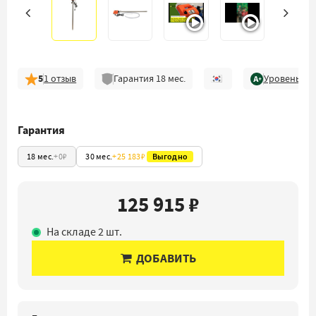
5
1
отзыв
Гарантия
18
мес.
Уровень ка
Гарантия
18 мес.
+
0₽
30 мес.
+
25 183₽
Выгодно
125 915 ₽
На складе 2 шт.
ДОБАВИТЬ