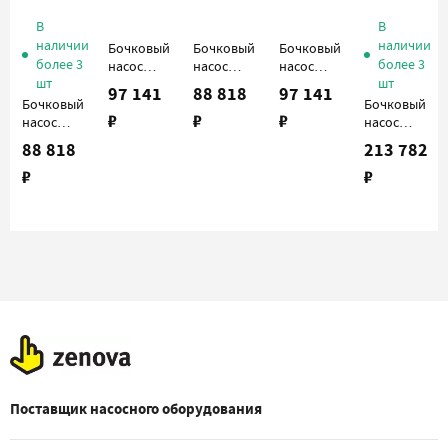
В
В
наличии
наличии
Бочковый
Бочковый
Бочковый
более 3
более 3
насос
насос
насос
шт
шт
Cheonsu
Cheonsu
Cheonsu
97 141
88 818
97 141
DR-PLH-
DR-PHH-
DR-PHH-
Бочковый
Бочковый
₽
₽
₽
12-A4 с
10-A4 с
12-A4 с
насос
насос
пневмодвигателем
пневмодвигателем
пневмодвигателем
Cheonsu
Cheonsu
88 818
213 782
DR-PLH-
DR-FLH-
₽
₽
10-A4 с
12-U4B с
пневмодвигателем
электродвиг
Поставщик насосного оборудования