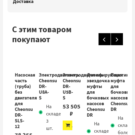
Доставка
С этим товаром
покупают
Насосная
Электродвигатель
Электродвигатель
Демпфирующая
Пластиков
часть
Cheonsu
Cheonsu
звездочка
муфта
(труба)
DR-
DR-
муфты
для
без
U8A-
U5B-
для
бочковых
двигателя
S
S
бочковых
насосов
для
насосов
Cheonsu
53 505
На
Cheonsu
Cheonsu
DR
₽
складе
DR-
DR
На
SLS-
3
На
ДОБАВИТЬ
складе
12
шт.
складе
более