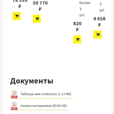
78 355
50 770
более
3
₽
₽
3
шт.
шт.
ДОБАВИТЬ
4 658
ДОБАВИТЬ
820
₽
₽
ДОБАВ
ДОБАВИТЬ
Документы
Таблица хим.стойкости
(
1.13 МБ
)
Анализ материалов
(
93.65 КБ
)