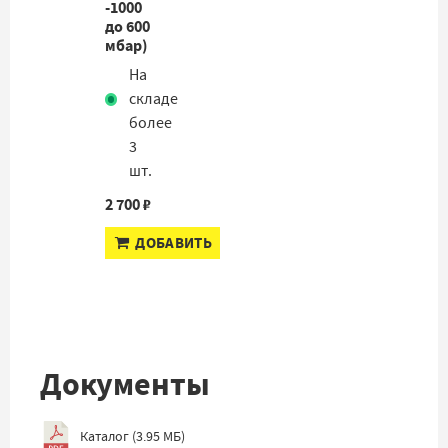
-1000
до 600
мбар)
На
складе
более
3
шт.
2 700 ₽
ДОБАВИТЬ
Документы
Каталог
(
3.95 МБ
)