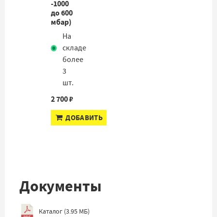
-1000
до 600
мбар)
На
складе
более
3
шт.
2 700 ₽
ДОБАВИТЬ
Документы
Каталог
(
3.95 МБ
)