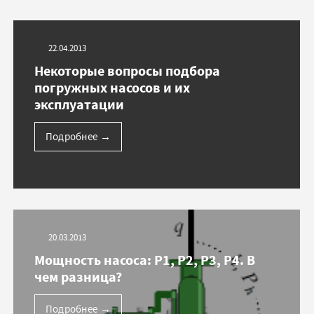
22.04.2013
Некоторые вопросы подбора
погружных насосов и их
эксплуатации
Подробнее
→
20.03.2013
Мощность насоса: P1, P2, P3, P4. В
чем разница?
Подробнее
→