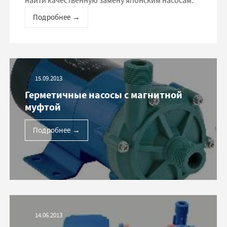
найти качественную замену японским насосам.
Подробнее
→
15.09.2013
Герметичные насосы с магнитной
муфтой
Подробнее
→
14.06.2013