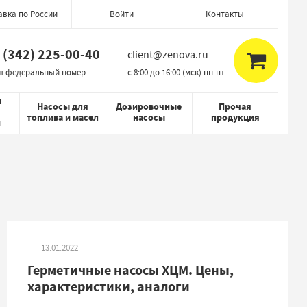
авка по России
Контакты
Войти
 (342) 225-00-40
client@zenova.ru
ш федеральный номер
c 8:00 до 16:00 (мск) пн-пт
я
Насосы для
Дозировочные
Прочая
топлива и масел
насосы
продукция
й
13.01.2022
Герметичные насосы ХЦМ. Цены,
характеристики, аналоги