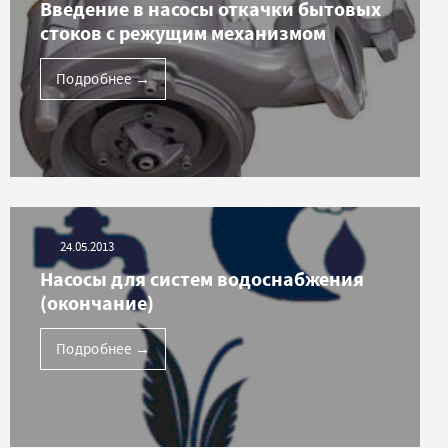
Введение в насосы откачки бытовых
стоков с режущим механизмом
Подробнее
→
24.05.2013
Насосы для систем водоснабжения
(окончание)
Подробнее
→