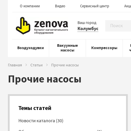
О компании
Видео
Сервисный центр
Акц
Ваш город
Колумбус
Вакуумные
Воздуходувки
Компрессоры
насосы
Главная
Статьи
Прочие насосы
Прочие насосы
Темы статей
Новости каталога
(
30
)