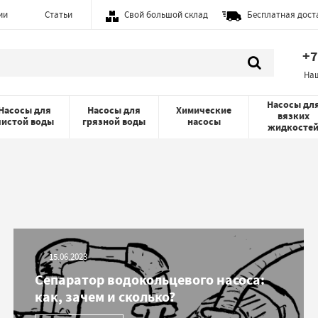
ии
Статьи
Свой большой склад
Бесплатная дост
+7
На
Насосы дл
Насосы для
Насосы для
Химические
вязких
чистой воды
грязной воды
насосы
жидкосте
15.06.2023
Сепаратор водокольцевого насоса:
как, зачем и сколько?