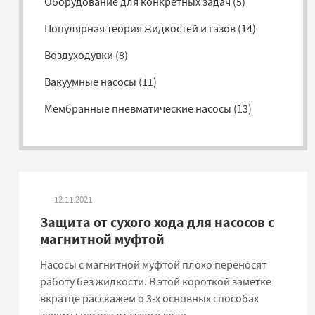
Оборудование для конкретных задач
(
5
)
Популярная теория жидкостей и газов
(
14
)
Воздуходувки
(
8
)
Вакуумные насосы
(
11
)
Мембранные пневматические насосы
(
13
)
Дозировочные насосы
(
7
)
Прочие насосы
(
20
)
12.11.2021
Защита от сухого хода для насосов с
магнитной муфтой
Насосы с магнитной муфтой плохо переносят
работу без жидкости. В этой короткой заметке
вкратце расскажем о 3-х основных способах