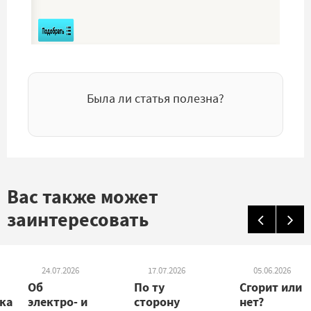
Была ли статья полезна?
Вас также может
заинтересовать
24.07.2026
17.07.2026
05.06.2026
Об
По ту
Сгорит или
ка
электро- и
сторону
нет?