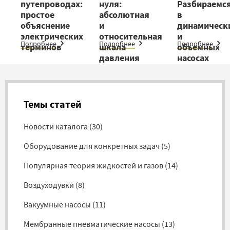
путепроводах:
нуля:
Разбираемс
простое
абсолютная
в
объяснение
и
динамическ
электрических
относительная
и
Подробнее
Подробнее
Подробнее
терминов
шкала
объемных
давления
насосах
Темы статей
Новости каталога
(
30
)
Оборудование для конкретных задач
(
5
)
Популярная теория жидкостей и газов
(
14
)
Воздуходувки
(
8
)
Вакуумные насосы
(
11
)
Мембранные пневматические насосы
(
13
)