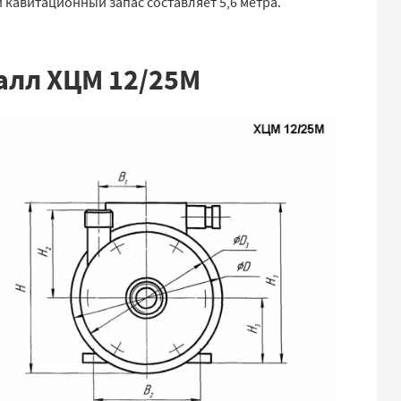
й кавитационный запас составляет 5,6 метра.
алл ХЦМ 12/25М