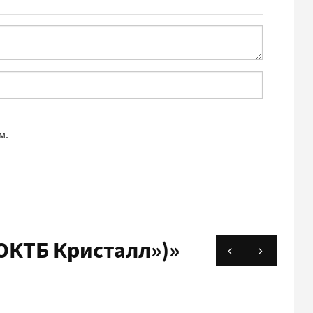
м.
ОКТБ Кристалл»)»