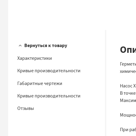
Вернуться к товару
Опи
Характеристики
Гермет
Кривые производительности
химиче
Габаритные чертежи
Насос Х
В точке
Кривые производительности
Максим
Отзывы
Мощност
При раб