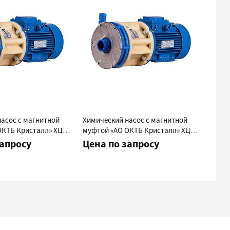
асос с магнитной
Химический насос с магнитной
Химич
ОКТБ Кристалл» ХЦМ
муфтой «АО ОКТБ Кристалл» ХЦМ
муфто
20/25М
1/10В
запросу
Цена по запросу
Цен