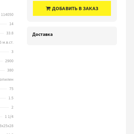
ДОБАВИТЬ В ЗАКАЗ
114050
14
33.8
Доставка
 м.в.ст.
3
2900
380
опилен
75
1.5
2
1 1/4
3х25х28