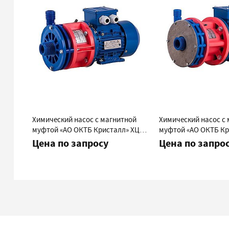
Химический насос с магнитной
Химический насос с
муфтой «АО ОКТБ Кристалл» ХЦМ
муфтой «АО ОКТБ К
1/10
3/25М
Цена по запросу
Цена по запро