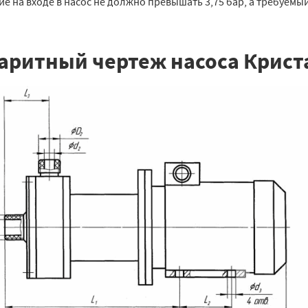
е на входе в насос не должно превышать 3,75 бар, а требуемы
аритный чертеж насоса Крист