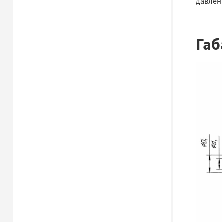
давлени
Габ