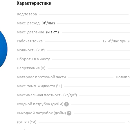
Характеристики
Код товара
Макс. расход
Макс. давление
Рабочая точка
12 м³/час при 26
Мощность
(
кВт
)
Обороты в минуту
Напряжение
(
В
)
Материал проточной части
Полипр
Макс. темп. жидкости
(
°C
)
Максимальная плотность
(
кг/дм³
)
Входной патрубок
(
дюйм
)
?
Выходной патрубок
(
дюйм
)
?
ДхШхВ
(
см
)
5