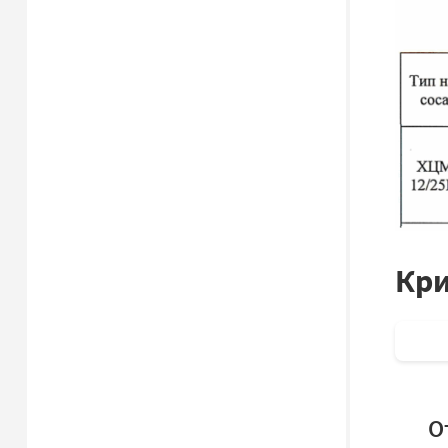
Кри
О