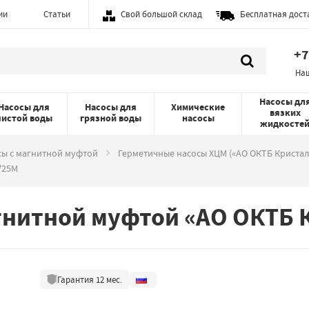
ии
Статьи
Свой большой склад
Бесплатная дост
+7
На
Насосы дл
Насосы для
Насосы для
Химические
вязких
чистой воды
грязной воды
насосы
жидкосте
сы с магнитной муфтой
Герметичные насосы ХЦМ («АО ОКТБ Кристал
/25М
гнитной муфтой «АО ОКТБ 
Гарантия
12
мес.