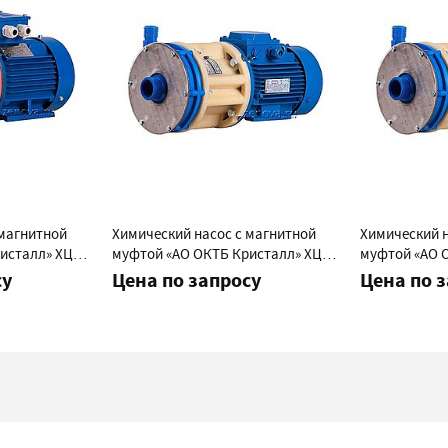
 магнитной
Химический насос с магнитной
Химический н
ристалл» ХЦМ
муфтой «АО ОКТБ Кристалл» ХЦМ
муфтой «АО 
6/30М
9/25М
су
Цена по запросу
Цена по 