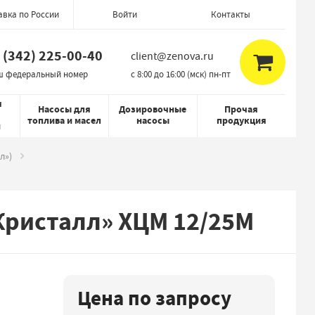
авка по России
Контакты
Войти
 (342) 225-00-40
client@zenova.ru
ш федеральный номер
c 8:00 до 16:00 (мск) пн-пт
я
Насосы для
Дозировочные
Прочая
топлива и масел
насосы
продукция
й
л»)
Кристалл» ХЦМ 12/25М
Цена по запросу