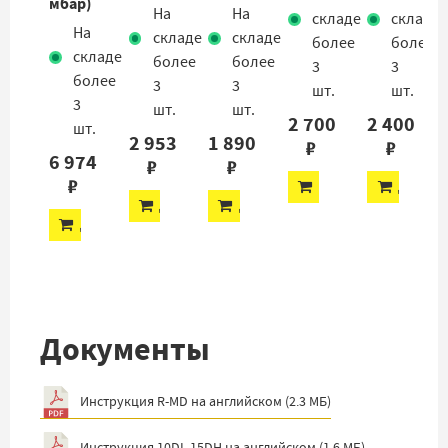
мбар)
На
На
складе
складе
На
складе
складе
более
более
складе
более
более
3
3
более
3
3
шт.
шт.
3
шт.
шт.
2 700
2 400
шт.
2 953
1 890
₽
₽
6 974
₽
₽
₽
ДОБАВИТЬ
ДОБАВ
ДОБАВИТЬ
ДОБАВИТЬ
ДОБАВИТЬ
Документы
Инструкция R-MD на английском
(
2.3 МБ
)
Инструкция 10DL,15DH на английском
(
1.6 МБ
)