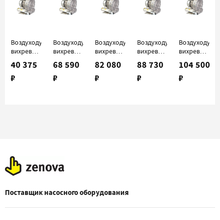
Воздуходувка
Воздуходувка
Воздуходувка
Воздуходувка
Воздуходувк
вихревая
вихревая
вихревая
вихревая
вихревая
FPZ SCL
FPZ SCL
FPZ SCL
FPZ SCL
FPZ SCL
40 375
68 590
82 080
88 730
104 500
06
K03-MS
K04-MS
K05-MS
K06-
₽
₽
₽
₽
₽
MS022
Поставщик насосного оборудования