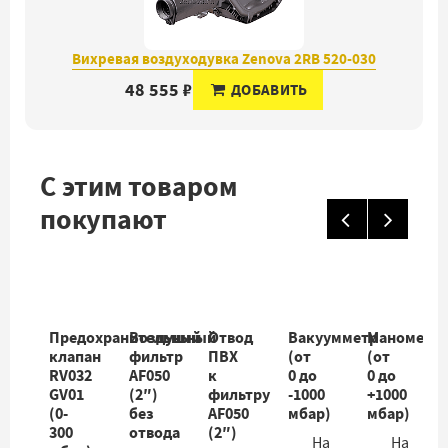
Вихревая воздуходувка Zenova 2RB 520-030
48 555 ₽
ДОБАВИТЬ
С этим товаром
покупают
Предохранительный
Воздушный
Отвод
Вакуумметр
Манометр
клапан
фильтр
ПВХ
(от
(от
RV032
AF050
к
0 до
0 до
GV01
(2″)
фильтру
-1000
+1000
(0-
без
AF050
мбар)
мбар)
300
отвода
(2″)
На
На