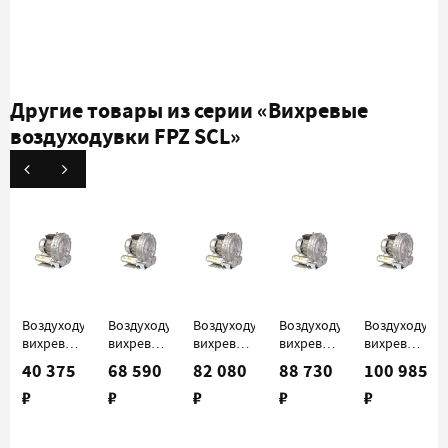
Другие товары из серии
«Вихревые
воздуходувки FPZ SCL»
Воздуходувка
Воздуходувка
Воздуходувка
Воздуходувка
Воздуходувк
вихревая
вихревая
вихревая
вихревая
вихревая
FPZ SCL
FPZ SCL
FPZ SCL
FPZ SCL
FPZ SCL
40 375
68 590
82 080
88 730
100 985
06
K03-MS
K04-MS
K05-MS
K05-
₽
₽
₽
₽
₽
MS030