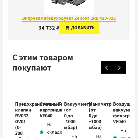
Вихревая воздуходувка Zenova 2RB 420-022
34 732 ₽
ДОБАВИТЬ
С этим товаром
покупают
Предохранительный
Сменный
Вакуумметр
Манометр
Воздушны
клапан
картридж
(от
(от
вакуумны
RV032
VF040
0 до
0 до
фильтр
GV01
-1000
+1000
VF040
На
(0-
мбар)
мбар)
На
складе
300
На
На