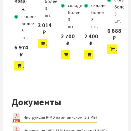
складе
мбар)
более
складе
складе
более
3
На
более
более
3
шт.
складе
3
3
шт.
более
3 014
шт.
шт.
6 888
3
₽
2 700
2 400
₽
шт.
₽
₽
ДОБАВИТЬ
6 974
ДОБАВ
₽
ДОБАВИТЬ
ДОБАВИТЬ
ДОБАВИТЬ
Документы
Инструкция R-MD на английском
(
2.3 МБ
)
Инструкция 10DL,15DH на английском
(
1.6 МБ
)