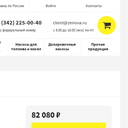
авка по России
Контакты
Войти
 (342) 225-00-40
client@zenova.ru
ш федеральный номер
c 8:00 до 16:00 (мск) пн-пт
я
Насосы для
Дозировочные
Прочая
топлива и масел
насосы
продукция
й
82 080 ₽