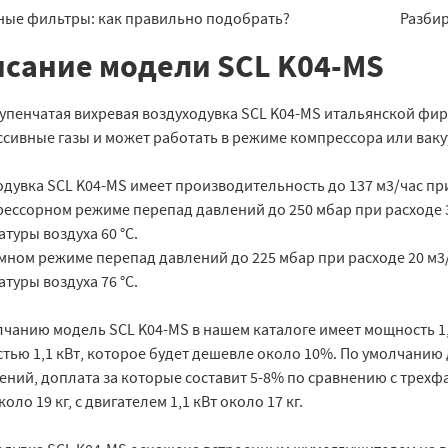
ные фильтры: как правильно подобрать?
Разби
сание модели SCL K04-MS
упенчатая вихревая воздуходувка SCL K04-MS итальянской фир
ссивные газы и может работать в режиме компрессора или ваку
одувка SCL K04-MS имеет производительность до 137 м3/час пр
рессорном режиме перепад давлений до 250 мбар при расходе 
туры воздуха 60 °C.
умном режиме перепад давлений до 225 мбар при расходе 20 м3
туры воздуха 76 °C.
лчанию модель SCL K04-MS в нашем каталоге имеет мощность 1
тью 1,1 кВт, которое будет дешевле около 10%. По умолчанию
ний, доплата за которые составит 5-8% по сравнению с трехфа
коло 19 кг, с двигателем 1,1 кВт около 17 кг.