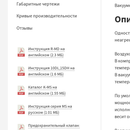
Габаритные чертежи
Вакуум
Опи
Кривые производительности
Отзывы
Одност
неагре
Инструкция R-MD на
Воздух
английском
(
2.3 МБ
)
В комп
темпера
Инструкция 10DL,15DH на
английском
(
1.6 МБ
)
В ваку
темпера
Каталог K-MS на
английском
(
1.55 МБ
)
По умо
мощнос
Инструкция серия MS на
исполне
русском
(
1.01 МБ
)
весит о
Предохранительный клапан: