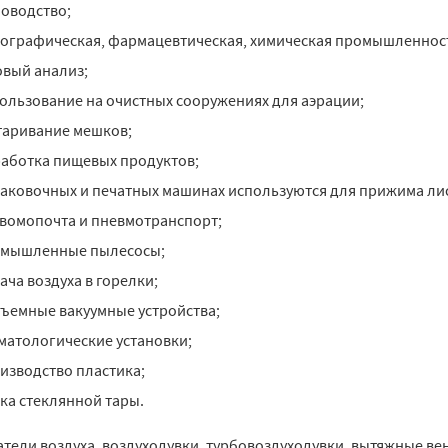
оводство;
ографическая, фармацевтическая, химическая промышленнос
овый анализ;
ользование на очистных сооружениях для аэрации;
таривание мешков;
аботка пищевых продуктов;
паковочных и печатных машинах используются для прижима ли
вомопочта и пневмотранспорт;
мышленные пылесосы;
ача воздуха в горелки;
ъемные вакуумные устройства;
матологические установки;
изводство пластика;
ка стеклянной тары.
атели воздуха, воздуходувки, турбовоздуходувки, вытяжные ве