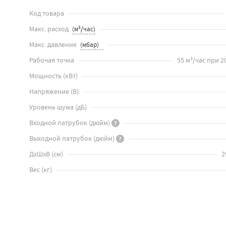
Код товара
Макс. расход
Макс. давление
Рабочая точка
55 м³/час при 2
Мощность
(
кВт
)
Напряжение
(
В
)
Уровень шума
(
дБ
)
Входной патрубок
(
дюйм
)
?
Выходной патрубок
(
дюйм
)
?
ДхШхВ
(
см
)
2
Вес
(
кг
)