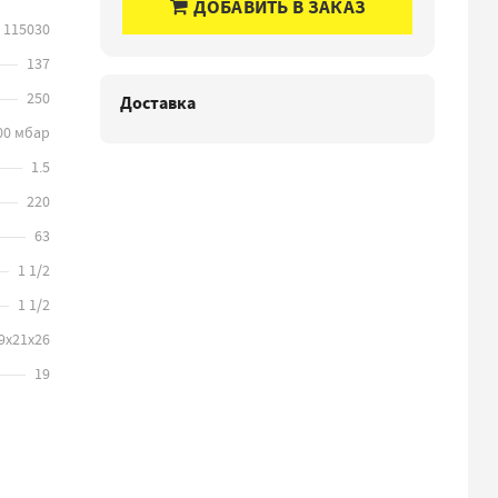
ДОБАВИТЬ В ЗАКАЗ
115030
137
250
Доставка
00 мбар
1.5
220
63
1 1/2
1 1/2
9х21х26
19