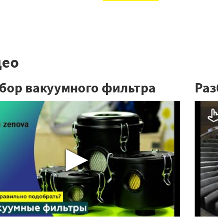
део
бор вакуумного фильтра
Раз
▶