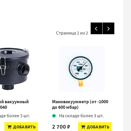
Страница
1
из
2
й вакуумный
Мановакуумметр (от -1000
Во
040
до 600 мбар)
(1
аде более 3 шт.
На складе более 3 шт.
2 700 ₽
2 
ДОБАВИТЬ
ДОБАВИТЬ