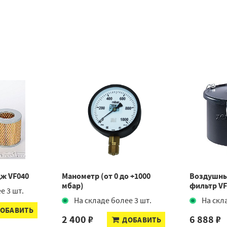
ж VF040
Манометр (от 0 до +1000
Воздушны
мбар)
фильтр VF
е 3 шт.
На складе более 3 шт.
На скл
ОБАВИТЬ
2 400 ₽
6 888 ₽
ДОБАВИТЬ