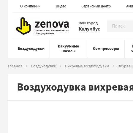
О компании
Видео
Сервисный центр
Акц
Ваш город
Колумбус
Вакуумные
Воздуходувки
Компрессоры
насосы
Главная
Воздуходувки
Вихревые воздуходувки
Вихревы
Воздуходувка вихревая