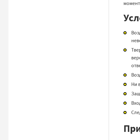
момент
Усл
Воз
нев
Тве
вер
отв
Воз
Ни 
Защ
Вхо
Сле
Пр