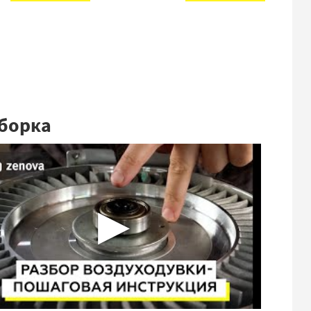
борка
▶