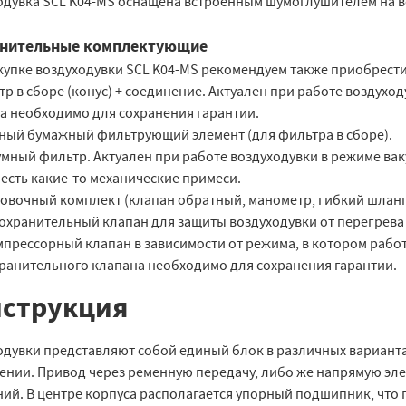
одувка SCL K04-MS оснащена встроенным шумоглушителем на всо
нительные комплектующие
купке воздуходувки SCL K04-MS рекомендуем также приобрес
тр в сборе (конус) + соединение. Актуален при работе воздух
а необходимо для сохранения гарантии.
нный бумажный фильтрующий элемент (для фильтра в сборе).
умный фильтр. Актуален при работе воздуходувки в режиме ваку
 есть какие-то механические примеси.
ановочный комплект (клапан обратный, манометр, гибкий шлан
дохранительный клапан для защиты воздуходувки от перегрев
мпрессорный клапан в зависимости от режима, в котором работ
ранительного клапана необходимо для сохранения гарантии.
струкция
дувки представляют собой единый блок в различных вариантах
ении. Привод через ременную передачу, либо же напрямую эле
ий. В центре корпуса располагается упорный подшипник, что 