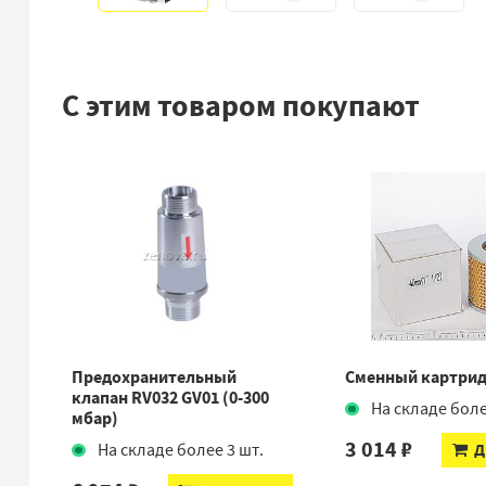
С этим товаром покупают
Предохранительный
Сменный картрид
клапан RV032 GV01 (0-300
На складе боле
мбар)
3 014 ₽
На складе более 3 шт.
Д