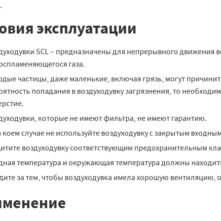
.
овия эксплуатации
духодувки SCL – предназначены для непрерывного движения во
оспламеняющегося газа.
рдые частицы, даже маленькие, включая грязь, могут причинит
оятность попадания в воздуходувку загрязнения, то необходи
ерстие.
духодувки, которые не имеют фильтра, не имеют гарантию.
в коем случае не используйте воздуходувку с закрытым входны
итите воздуходувку соответствующим предохранительным кл
дная температура и окружающая температура должны находиться
дите за тем, чтобы воздуходувка имела хорошую вентиляцию,
именение