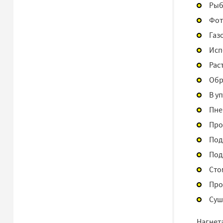
Рыб
Фот
Газ
Исп
Рас
Обр
В у
Пне
Про
Под
Под
Сто
Про
Суш
Нагнет