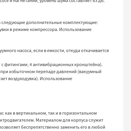
се и нагнетании, уровень шума составляет 63 дБ.
ти следующие дополнительные комплектующие:
одувки в режиме компрессора. Использование
умного насоса, если в емкости, откуда откачивается
г с фитингами, 4 антивибрационных кронштейна).
а при избыточном перепаде давлений (вакуумный
ает воздуходувка). Использование
: как в вертикальном, так и в горизонтальном
ктродвигателем. Материалом для корпуса служит
позволяет беспрепятственно заменить его в любой