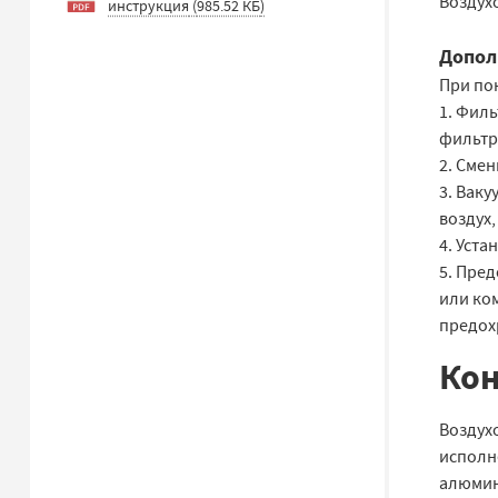
Воздух
инструкция
(
985.52 КБ
)
Допол
При по
1. Филь
фильтр
2. Сме
3. Ваку
воздух,
4. Уст
5. Пре
или ко
предох
Кон
Воздухо
исполн
алюмин