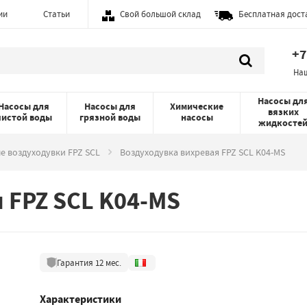
ии
Статьи
Свой большой склад
Бесплатная дост
+7
На
Насосы дл
Насосы для
Насосы для
Химические
вязких
чистой воды
грязной воды
насосы
жидкосте
е воздуходувки FPZ SCL
Воздуходувка вихревая FPZ SCL K04-MS
 FPZ SCL K04-MS
Гарантия
12
мес.
Характеристики