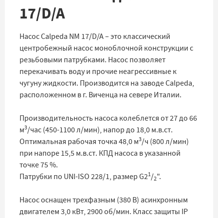
17/D/A
Насос Calpeda NM 17/D/A – это классический
центробежный насос моноблочной конструкции с
резьбовыми патрубками. Насос позволяет
перекачивать воду и прочие неагрессивные к
чугуну жидкости. Производится на заводе Calpeda,
расположенном в г. Виченца на севере Италии.
Производительность насоса колеблется от 27 до 66
3
м
/час (450-1100 л/мин), напор до 18,0 м.в.ст.
3
Оптимальная рабочая точка 48,0 м
/ч (800 л/мин)
при напоре 15,5 м.в.ст. КПД насоса в указанной
точке 75 %.
1
Патрубки по UNI-ISO 228/1, размер G2
/
".
2
Насос оснащен трехфазным (380 В) асинхронным
двигателем 3,0 кВт, 2900 об/мин. Класс защиты IP