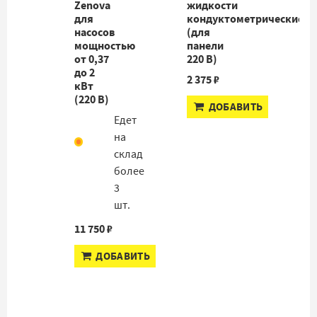
Zenova
жидкости
для
кондуктометрические
насосов
(для
мощностью
панели
от 0,37
220 В)
до 2
2 375 ₽
кВт
(220 В)
ДОБАВИТЬ
Едет
на
склад
более
3
шт.
11 750 ₽
ДОБАВИТЬ