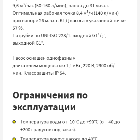
3
9,6 м
/час (50-160 л/мин), напор до 31 м.в.ст.
3
Оптимальная рабочая точка 8,4 м
/ч (140 л/мин)
при напоре 26 м.в.ст. КПД насоса в указанной точке
57 %.
1
Патрубки по UNI-ISO 228/1: входной G1
/
",
2
выходной G1".
Насос оснащен однофазным
двигателем мощностью 1,1 кВт, 220 В, 2900 об/
мин. Класс защиты IP 54.
Ограничения по
эксплуатации
Температура воды от -10°C до +90°C (от -40 до
+200 градусов под заказ).
Температура вокруг насоса до 40°C.