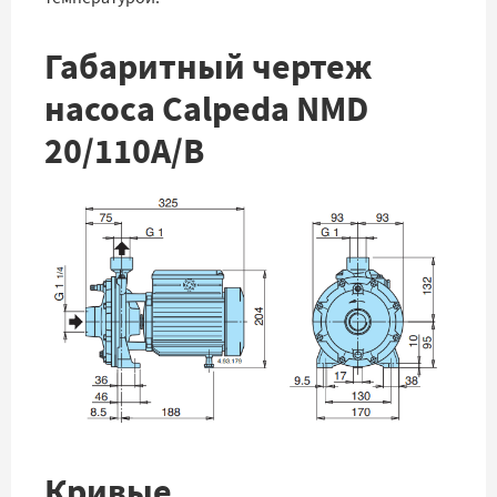
Габаритный чертеж
насоса Calpeda NMD
20/110A/B
Кривые