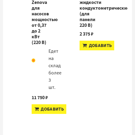
Zenova
жидкости
для
кондуктометрические
насосов
(для
мощностью
панели
от 0,37
220 В)
до 2
2 375 ₽
кВт
(220 В)
ДОБАВИТЬ
Едет
на
склад
более
3
шт.
11 750 ₽
ДОБАВИТЬ