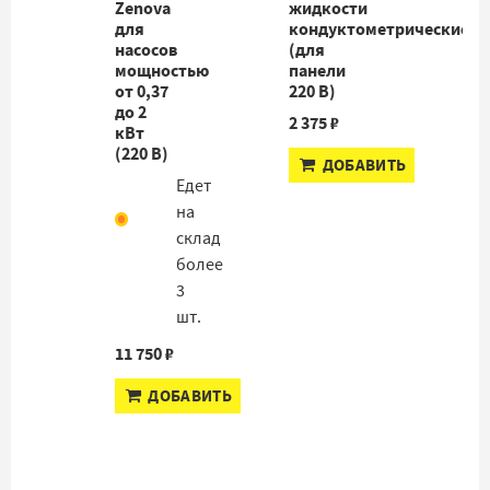
Zenova
жидкости
для
кондуктометрические
насосов
(для
мощностью
панели
от 0,37
220 В)
до 2
2 375 ₽
кВт
(220 В)
ДОБАВИТЬ
Едет
на
склад
более
3
шт.
11 750 ₽
ДОБАВИТЬ