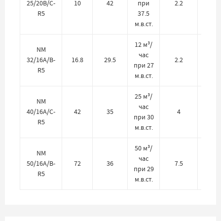
25/20B/C-
10
42
при
2.2
200
R5
37.5
м.в.ст.
12 м³/
NM
час
32/16A/B-
16.8
29.5
2.2
200
при 27
R5
м.в.ст.
25 м³/
NM
час
40/16A/C-
42
35
4
200
при 30
R5
м.в.ст.
50 м³/
NM
час
50/16A/B-
72
36
7.5
200
при 29
R5
м.в.ст.