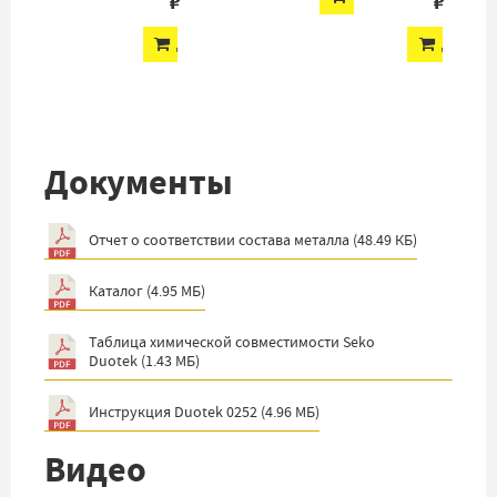
₽
₽
ДОБАВИТЬ
ДОБАВ
Документы
Отчет о соответствии состава металла
(
48.49 КБ
)
Каталог
(
4.95 МБ
)
Таблица химической совместимости Seko
Duotek
(
1.43 МБ
)
Инструкция Duotek 0252
(
4.96 МБ
)
Видео