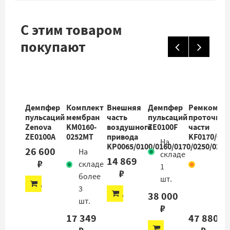
С этим товаром
покупают
Демпфер
Комплект
Внешняя
Демпфер
Ремкомпл
пульсаций
мембран
часть
пульсаций
проточной
Zenova
KM0160-
воздушного
ZE0100F
части
ZE0100A
0252MT
привода
KF0170/02
На
KP0065/0100/0160/0170/0250/0252
26 600
На
Еде
складе
14 869
₽
складе
на
1
₽
более
скл
шт.
ДОБАВИТЬ
3
2
ДОБАВИТЬ
38 000
шт.
шт.
₽
17 349
47 880
ДОБАВИТЬ