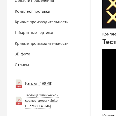
Области применения
Комплект поставки
Кривые производительности
Габаритные чертежи
Компле
Тес
Кривые производительности
3D-фото
Отзывы
Каталог
(
4.95 МБ
)
Таблица химической
совместимости Seko
Duotek
(
1.43 МБ
)
Качаем