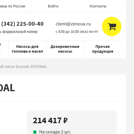
авка по России
Контакты
Войти
 (342) 225-00-40
client@zenova.ru
ш федеральный номер
c 8:00 до 16:00 (мск) пн-пт
я
Насосы для
Дозировочные
Прочая
топлива и масел
насосы
продукция
й
й насос Duotek AF0700AL
0AL
214 417 ₽
На складе 2 шт.