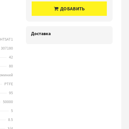
ДОБАВИТЬ
Доставка
AHTSAT1
307180
42
80
юминий
PTFE
95
50000
5
8.5
3/4