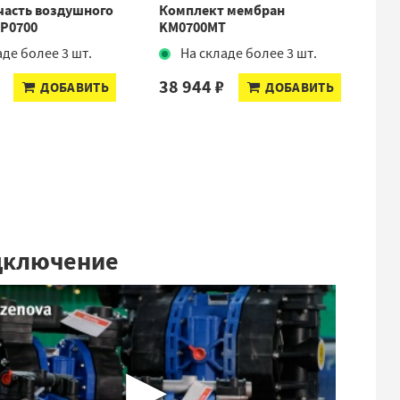
часть воздушного
Комплект мембран
Де
KP0700
KM0700MT
05
аде более 3 шт.
На складе более 3 шт.
1
38 944 ₽
ДОБАВИТЬ
ДОБАВИТЬ
дключение
▶