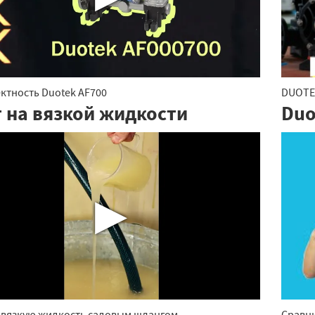
ктность Duotek AF700
DUOTEK
т на вязкой жидкости
Duo
▶
 вязкую жидкость садовым шлангом
Сравн