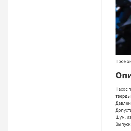
Промой
Опи
Насос п
твердых
Давлени
Допусти
Шум, из
Выпуск