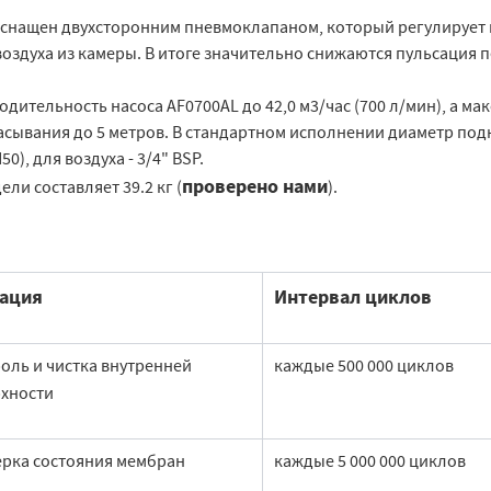
оснащен двухсторонним пневмоклапаном, который регулирует ка
оздуха из камеры. В итоге значительно снижаются пульсация 
дительность насоса AF0700AL до 42,0 м3/час (700 л/мин), а м
асывания до 5 метров. В стандартном исполнении диаметр по
50), для воздуха - 3/4" BSP.
проверено нами
ели составляет 39.2 кг (
).
ация
Интервал циклов
оль и чистка внутренней
каждые 500 000 циклов
хности
рка состояния мембран
каждые 5 000 000 циклов