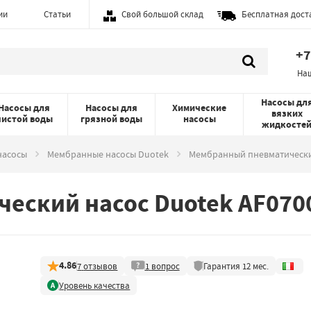
ии
Статьи
Свой большой склад
Бесплатная дост
+7
На
Насосы дл
Насосы для
Насосы для
Химические
вязких
чистой воды
грязной воды
насосы
жидкосте
насосы
Мембранные насосы Duotek
Мембранный пневматически
еский насос Duotek AF070
4.86
7
отзывов
1
вопрос
Гарантия
12
мес.
Уровень качества