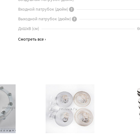
Входной патрубок
(
дюйм
)
?
Выходной патрубок
(
дюйм
)
?
ДхШхВ
(
см
)
6
Смотреть все ›