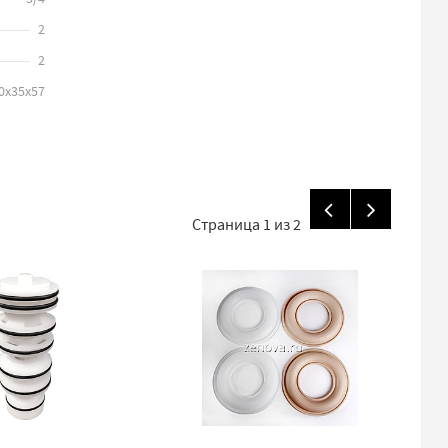
2
2
0x35x57
Страница
1
из
2