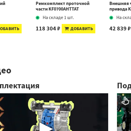
ций
Ремкомплект проточной
Внешняя 
части KF0700AHTTAT
привода 
.
На складе 1 шт.
На скл
118 304 ₽
42 839 ₽
ОБАВИТЬ
ДОБАВИТЬ
део
плектация
По
▶