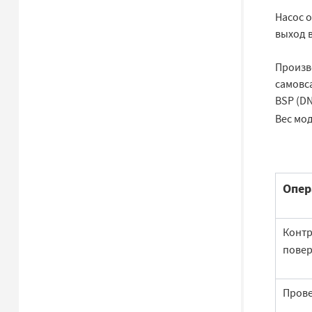
Насос 
выход в
Произво
самовс
BSP (DN
Вес мод
Опер
Контр
повер
Прове