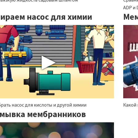
ADP и 
ираем насос для химии
Мем
▶
рать насос для кислоты и другой химии
Какой
мывка мембранников