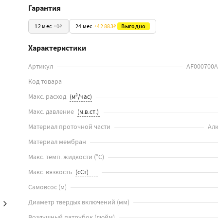
Гарантия
12 мес.
+
0₽
24 мес.
+
42 883₽
Выгодно
Характеристики
Артикул
AF000700
Код товара
Макс. расход
Макс. давление
Материал проточной части
Ал
Материал мембран
Макс. темп. жидкости
(
°C
)
Макс. вязкость
Самовсос
(
м
)
Диаметр твердых включений
(
мм
)
Воздушный патрубок
(
дюйм
)