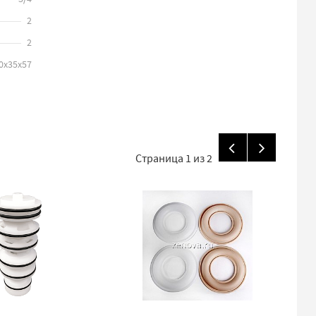
2
2
0x35x57
Страница
1
из
2