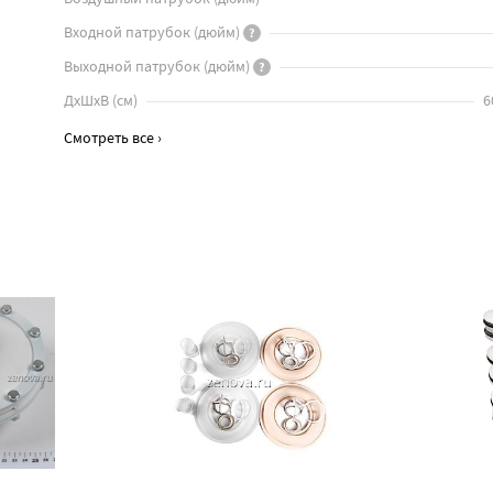
Входной патрубок
(
дюйм
)
?
Выходной патрубок
(
дюйм
)
?
ДхШхВ
(
см
)
6
Смотреть все ›