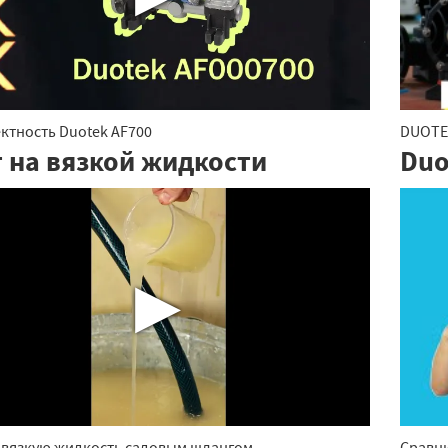
ктность Duotek AF700
DUOTEK
т на вязкой жидкости
Duo
▶
 вязкую жидкость садовым шлангом
Сравн