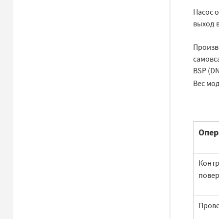
Насос 
выход в
Произво
самовс
BSP (DN
Вес мод
Опер
Контр
повер
Прове