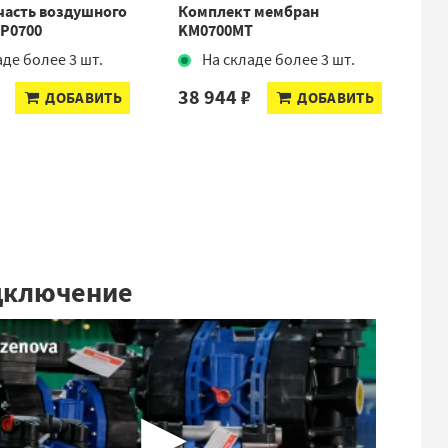
часть воздушного
Комплект мембран
Де
KP0700
KM0700MT
05
аде более 3 шт.
На складе более 3 шт.
1
38 944 ₽
ДОБАВИТЬ
ДОБАВИТЬ
дключение
▶