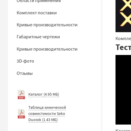
Области применения
Комплект поставки
Кривые производительности
Габаритные чертежи
Компле
Тес
Кривые производительности
3D-фото
Отзывы
Каталог
(
4.95 МБ
)
Таблица химической
совместимости Seko
Duotek
(
1.43 МБ
)
Качаем