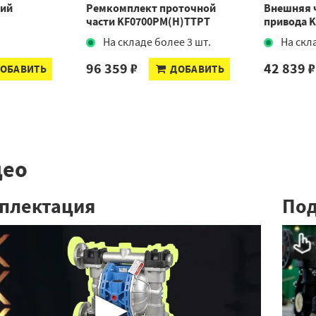
ций
Ремкомплект проточной
Внешняя 
части KF0700PM(H)TTPT
привода 
.
На складе более 3 шт.
На скл
96 359 ₽
42 839 ₽
ОБАВИТЬ
ДОБАВИТЬ
део
плектация
По
▶