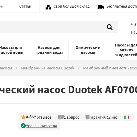
ии
Статьи
Свой большой склад
Бесплатная дост
+7
На
Насосы дл
Насосы для
Насосы для
Химические
вязких
чистой воды
грязной воды
насосы
жидкосте
насосы
Мембранные насосы Duotek
Мембранный пневматически
еский насос Duotek AF070
4.86
7
отзывов
1
вопрос
Гарантия
12
мес.
Уровень качества