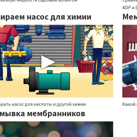
ADP и 
ираем насос для химии
Мем
▶
рать насос для кислоты и другой химии
Какой
мывка мембранников