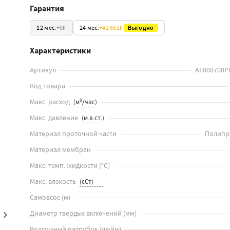
Гарантия
12 мес.
+
0₽
24 мес.
+
42 652₽
Выгодно
Характеристики
Артикул
AF000700P
Код товара
Макс. расход
Макс. давление
Материал проточной части
Полипр
Материал мембран
Макс. темп. жидкости
(
°C
)
Макс. вязкость
Самовсос
(
м
)
Диаметр твердых включений
(
мм
)
Воздушный патрубок
(
дюйм
)