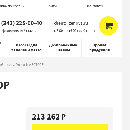
авка по России
Контакты
Войти
 (342) 225-00-40
client@zenova.ru
ш федеральный номер
c 8:00 до 16:00 (мск) пн-пт
я
Насосы для
Дозировочные
Прочая
топлива и масел
насосы
продукция
й
й насос Duotek AF0700P
0P
213 262 ₽