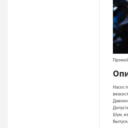
Промой
Опи
Насос п
вязкост
Давлени
Допусти
Шум, из
Выпуск