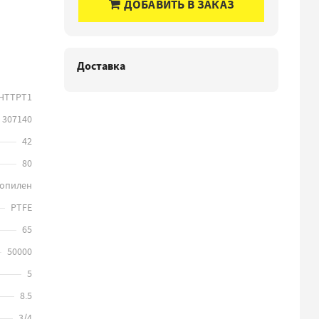
ДОБАВИТЬ В ЗАКАЗ
Доставка
HTTPT1
307140
42
80
опилен
PTFE
65
50000
5
8.5
3D
3/4