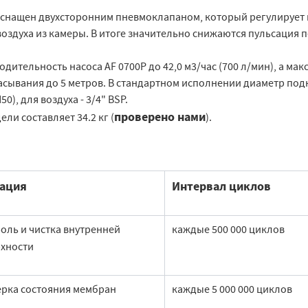
оснащен двухсторонним пневмоклапаном, который регулирует ка
оздуха из камеры. В итоге значительно снижаются пульсация 
дительность насоса AF 0700P до 42,0 м3/час (700 л/мин), а ма
асывания до 5 метров. В стандартном исполнении диаметр по
50), для воздуха - 3/4" BSP.
проверено нами
ели составляет 34.2 кг (
).
ация
Интервал циклов
оль и чистка внутренней
каждые 500 000 циклов
хности
рка состояния мембран
каждые 5 000 000 циклов