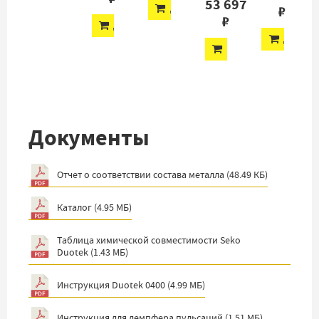
53 697
ДОБАВИТЬ
₽
₽
ДОБАВИТЬ
ДОБАВ
ДОБАВИТЬ
Документы
Отчет о соответствии состава металла
(
48.49 КБ
)
Каталог
(
4.95 МБ
)
Таблица химической совместимости Seko
Duotek
(
1.43 МБ
)
Инструкция Duotek 0400
(
4.99 МБ
)
Инструкция для демпфера пульсаций
(
1.51 МБ
)