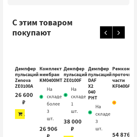
С этим товаром
покупают
Демпфер
Комплект
Демпфер
Демпфер
Ремкомпл
пульсаций
мембран
пульсаций
пульсаций
проточной
Zenova
KM0400MT
ZE0100F
DAF
части
ZE0100A
X2
KF0400AHT
На
На
040
26 600
Еде
складе
складе
PHT
₽
на
более
1
На
скл
3
шт.
ДОБАВИТЬ
складе
1
шт.
38 000
3
шт.
26 906
₽
шт.
54 876
₽