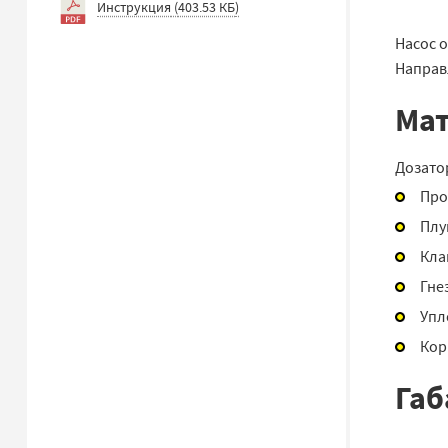
Инструкция
(
403.53 КБ
)
Насос о
Направ
Мат
Дозато
Про
Плу
Кла
Гне
Упл
Кор
Габ