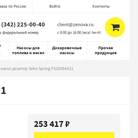
авка по России
Контакты
Войти
 (342) 225-00-40
client@zenova.ru
ш федеральный номер
c 8:00 до 16:00 (мск) пн-пт
я
Насосы для
Дозировочные
Прочая
топлива и масел
насосы
продукция
й
асос дозатор Seko Spring PS2E064A21
21
253 417 ₽