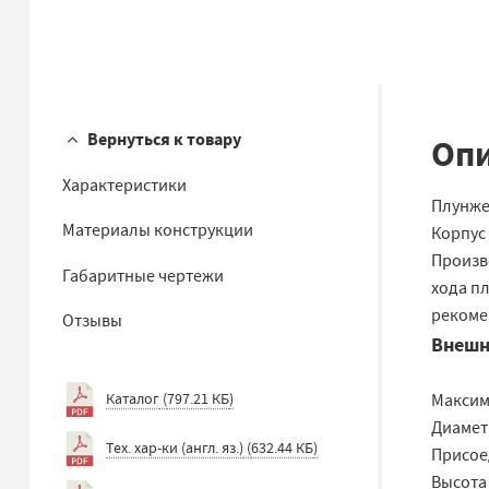
Вернуться к товару
Опи
Характеристики
Плунже
Материалы конструкции
Корпус 
Произв
Габаритные чертежи
хода п
рекоме
Отзывы
Внешн
Каталог
(
797.21 КБ
)
Максим
Диаметр
Тех. хар-ки (англ. яз.)
(
632.44 КБ
)
Присое
Высота 