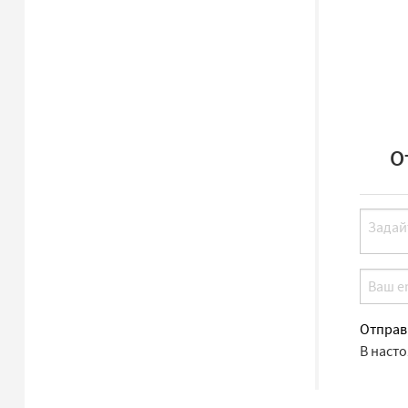
О
Отправ
В наст