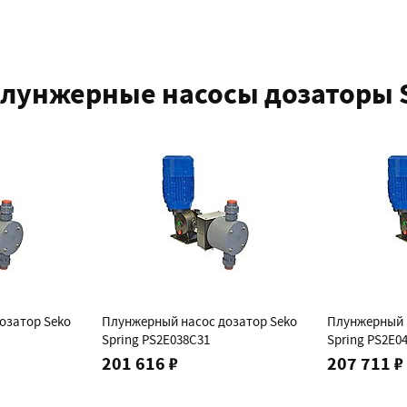
лунжерные насосы дозаторы S
озатор Seko
Плунжерный насос дозатор Seko
Плунжерный 
Spring PS2E038C31
Spring PS2E0
201 616 ₽
207 711 ₽