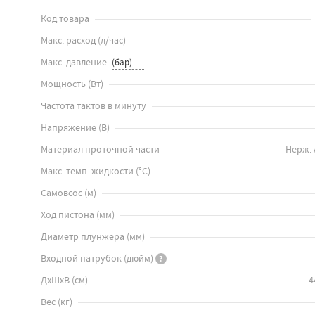
Код товара
Макс. расход
(
л/час
)
Макс. давление
Мощность
(
Вт
)
Частота тактов в минуту
Напряжение
(
В
)
Материал проточной части
Нерж. 
Макс. темп. жидкости
(
°C
)
Самовсос
(
м
)
Ход пистона
(
мм
)
Диаметр плунжера
(
мм
)
Входной патрубок
(
дюйм
)
?
ДхШхВ
(
см
)
4
Вес
(
кг
)