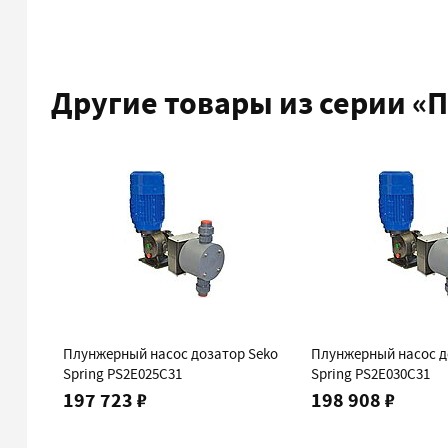
Другие товары из серии
«П
Плунжерный насос дозатор Seko
Плунжерный насос д
Spring PS2E025C31
Spring PS2E030C31
197 723 ₽
198 908 ₽