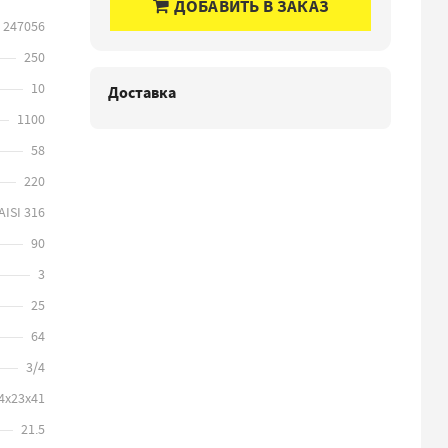
ДОБАВИТЬ В ЗАКАЗ
247056
250
10
Доставка
1100
58
220
AISI 316
90
3
25
64
3/4
4х23х41
21.5