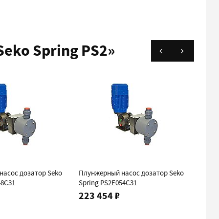
eko Spring PS2»
насос дозатор Seko
Плунжерный насос дозатор Seko
Плунж
48C31
Spring PS2E054C31
Sprin
223 454 ₽
225 