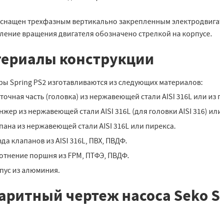
снащен трехфазным вертикально закрепленным электродвигателе
ление вращения двигателя обозначено стрелкой на корпусе.
ериалы конструкции
ры Spring PS2 изготавливаются из следующих материалов:
точная часть (головка) из нержавеющей стали AISI 316L или из
нжер из нержавеющей стали AISI 316L (для головки AISI 316) ил
пана из нержавеющей стали AISI 316L или пирекса.
зда клапанов из AISI 316L, ПВХ, ПВДФ.
отнение поршня из FPM, ПТФЭ, ПВДФ.
пус из алюминия.
аритный чертеж насоса Seko S