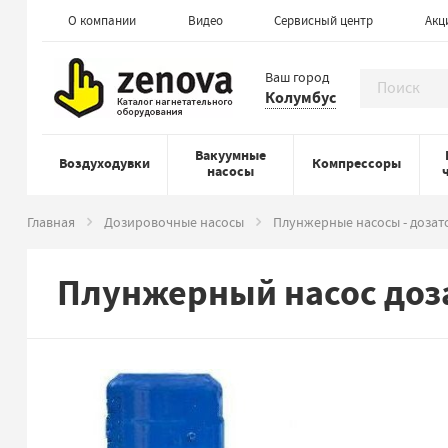
О компании
Видео
Сервисный центр
Акц
Ваш город
Колумбус
Вакуумные
Воздуходувки
Компрессоры
насосы
Главная
Дозировочные насосы
Плунжерные насосы - дозат
Плунжерный насос доза