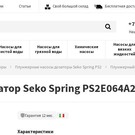
ии
Статьи
Свой большой склад
Бесплатная дост
+7
На
Насосы дл
Насосы для
Насосы для
Химические
вязких
чистой воды
грязной воды
насосы
жидкосте
оры
Плунжерные насосы дозаторы Seko Spring PS2
Плунжерный н
тор Seko Spring PS2E064A
Гарантия
12
мес.
Характеристики