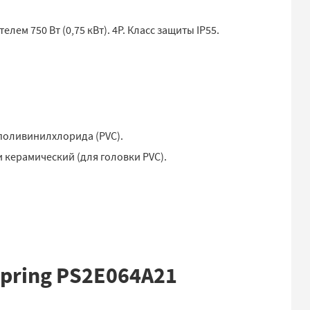
м 750 Вт (0,75 кВт). 4Р. Класс защиты IP55.
 поливинилхлорида (PVC).
и керамический (для головки PVC).
pring PS2E064A21