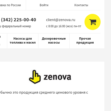
авка по России
Контакты
Войти
 (342) 225-00-40
client@zenova.ru
ш федеральный номер
c 8:00 до 16:00 (мск) пн-пт
я
Насосы для
Дозировочные
Прочая
топлива и масел
насосы
продукция
й
бычно это продукция среднего ценового уровня с