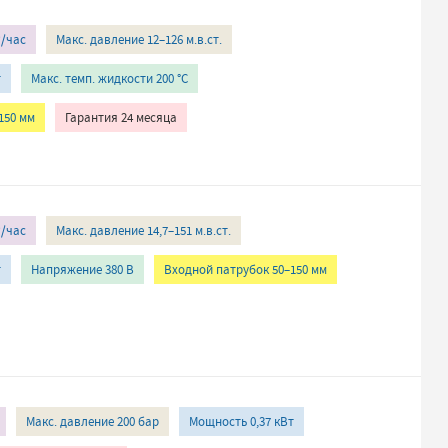
³/час
Макс. давление 12–126 м.в.ст.
т
Макс. темп. жидкости 200 °C
150 мм
Гарантия 24 месяца
³/час
Макс. давление 14,7–151 м.в.ст.
т
Напряжение 380 В
Входной патрубок 50–150 мм
Макс. давление 200 бар
Мощность 0,37 кВт