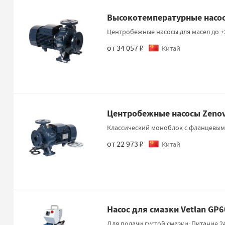
Высокотемпературные насос
Центробежные насосы для масел до +
от 34 057 ₽
Китай
Центробежные насосы Zeno
Классический моноблок с фланцевы
от 22 973 ₽
Китай
Насос для смазки Vetlan GP
Для подачи густой смазки; Питание 2