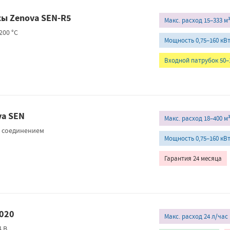
ы Zenova SEN-R5
Макс. расход 15–333 м
200 °С
Мощность 0,75–160 кВ
Входной патрубок 50–
va SEN
Макс. расход 18–400 м
м соединением
Мощность 0,75–160 кВ
Гарантия 24 месяца
6020
Макс. расход 24 л/час
4 В