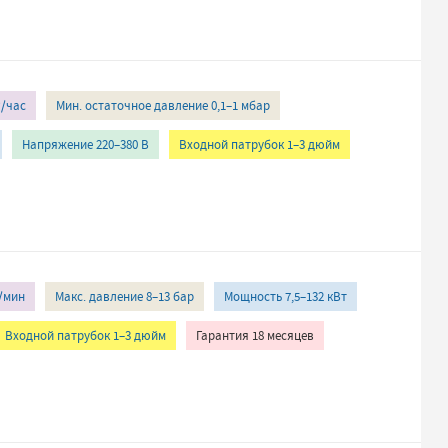
³/час
Мин. остаточное давление 0,1–1 мбар
Напряжение 220–380 В
Входной патрубок 1–3 дюйм
³/мин
Макс. давление 8–13 бар
Мощность 7,5–132 кВт
Входной патрубок 1–3 дюйм
Гарантия 18 месяцев