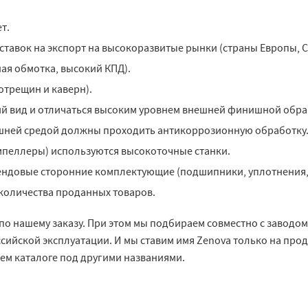
т.
тавок на экспорт на высокоразвитые рынки (страны Европы, 
ая обмотка, высокий КПД).
отрещин и каверн).
й вид и отличаться высоким уровнем внешней финишной обра
шней средой должны проходить антикоррозионную обработку
мпеллеры) используются высокоточные станки.
ндовые сторонние комплектующие (подшипники, уплотнения, п
количества проданных товаров.
 по нашему заказу. При этом мы подбираем совместно с заводо
сийской эксплуатации. И мы ставим имя Zenova только на про
шем каталоге под другими названиями.