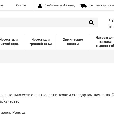
ии
Статьи
Свой большой склад
Бесплатная дост
+7
На
Насосы дл
Насосы для
Насосы для
Химические
вязких
чистой воды
грязной воды
насосы
жидкосте
ю, только если она отвечает высоким стандартам качества. О
и/качество.
именем Zenova