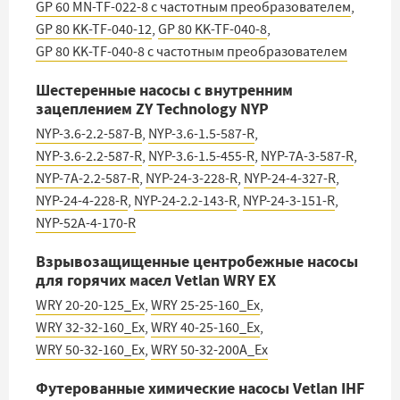
GP 60 MN-TF-022-8 с частотным преобразователем
,
GP 80 KK-TF-040-12
,
GP 80 KK-TF-040-8
,
GP 80 KK-TF-040-8 с частотным преобразователем
Шестеренные насосы с внутренним
зацеплением ZY Technology NYP
NYP-3.6-2.2-587-B
,
NYP-3.6-1.5-587-R
,
NYP-3.6-2.2-587-R
,
NYP-3.6-1.5-455-R
,
NYP-7A-3-587-R
,
NYP-7A-2.2-587-R
,
NYP-24-3-228-R
,
NYP-24-4-327-R
,
NYP-24-4-228-R
,
NYP-24-2.2-143-R
,
NYP-24-3-151-R
,
NYP-52A-4-170-R
Взрывозащищенные центробежные насосы
для горячих масел Vetlan WRY EX
WRY 20-20-125_Ex
,
WRY 25-25-160_Ex
,
WRY 32-32-160_Ex
,
WRY 40-25-160_Ex
,
WRY 50-32-160_Ex
,
WRY 50-32-200A_Ex
Футерованные химические насосы Vetlan IHF