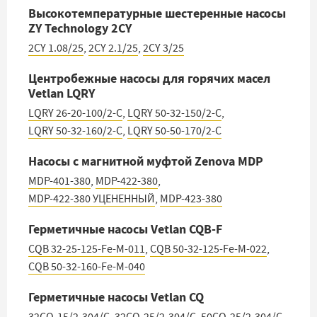
Высокотемпературные шестеренные насосы
ZY Technology 2CY
2CY 1.08/25
,
2CY 2.1/25
,
2CY 3/25
Центробежные насосы для горячих масел
Vetlan LQRY
LQRY 26-20-100/2-C
,
LQRY 50-32-150/2-C
,
LQRY 50-32-160/2-C
,
LQRY 50-50-170/2-C
Насосы с магнитной муфтой Zenova MDP
MDP-401-380
,
MDP-422-380
,
MDP-422-380 УЦЕНЕННЫЙ
,
MDP-423-380
Герметичные насосы Vetlan CQB-F
CQB 32-25-125-Fe-M-011
,
CQB 50-32-125-Fe-M-022
,
CQB 50-32-160-Fe-M-040
Герметичные насосы Vetlan CQ