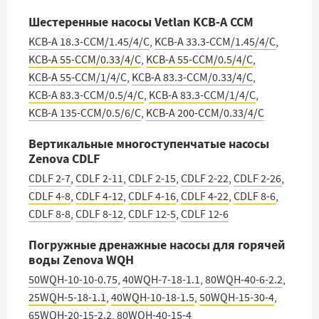
Шестеренные насосы Vetlan KCB-A CCM
KCB-A 18.3-CCM/1.45/4/C
,
KCB-A 33.3-CCM/1.45/4/C
,
KCB-A 55-CCM/0.33/4/C
,
KCB-A 55-CCM/0.5/4/C
,
KCB-A 55-CCM/1/4/C
,
KCB-A 83.3-CCM/0.33/4/C
,
KCB-A 83.3-CCM/0.5/4/C
,
KCB-A 83.3-CCM/1/4/C
,
KCB-A 135-CCM/0.5/6/C
,
KCB-A 200-CCM/0.33/4/C
Вертикальные многоступенчатые насосы
Zenova CDLF
CDLF 2-7
,
CDLF 2-11
,
CDLF 2-15
,
CDLF 2-22
,
CDLF 2-26
,
CDLF 4-8
,
CDLF 4-12
,
CDLF 4-16
,
CDLF 4-22
,
CDLF 8-6
,
CDLF 8-8
,
CDLF 8-12
,
CDLF 12-5
,
CDLF 12-6
Погружные дренажные насосы для горячей
воды Zenova WQH
50WQH-10-10-0.75
,
40WQH-7-18-1.1
,
80WQH-40-6-2.2
,
25WQH-5-18-1.1
,
40WQH-10-18-1.5
,
50WQH-15-30-4
,
65WQH-20-15-2.2
,
80WQH-40-15-4