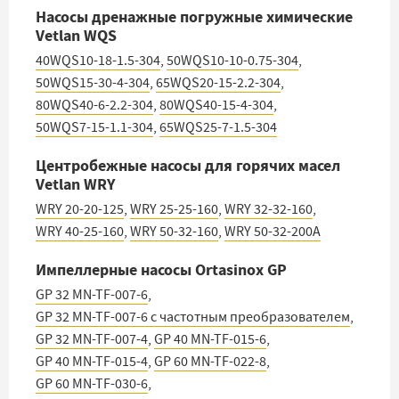
Насосы дренажные погружные химические
Vetlan WQS
40WQS10-18-1.5-304
,
50WQS10-10-0.75-304
,
50WQS15-30-4-304
,
65WQS20-15-2.2-304
,
80WQS40-6-2.2-304
,
80WQS40-15-4-304
,
50WQS7-15-1.1-304
,
65WQS25-7-1.5-304
Центробежные насосы для горячих масел
Vetlan WRY
WRY 20-20-125
,
WRY 25-25-160
,
WRY 32-32-160
,
WRY 40-25-160
,
WRY 50-32-160
,
WRY 50-32-200A
Импеллерные насосы Ortasinox GP
GP 32 MN-TF-007-6
,
GP 32 MN-TF-007-6 с частотным преобразователем
,
GP 32 MN-TF-007-4
,
GP 40 MN-TF-015-6
,
GP 40 MN-TF-015-4
,
GP 60 MN-TF-022-8
,
GP 60 MN-TF-030-6
,