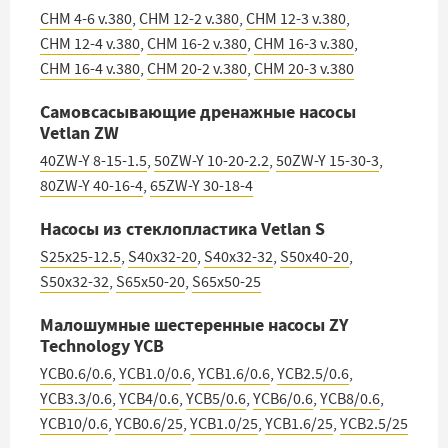
CHM 4-6 v.380
,
CHM 12-2 v.380
,
CHM 12-3 v.380
,
CHM 12-4 v.380
,
CHM 16-2 v.380
,
CHM 16-3 v.380
,
CHM 16-4 v.380
,
CHM 20-2 v.380
,
CHM 20-3 v.380
Самовсасывающие дренажные насосы
Vetlan ZW
40ZW-Y 8-15-1.5
,
50ZW-Y 10-20-2.2
,
50ZW-Y 15-30-3
,
80ZW-Y 40-16-4
,
65ZW-Y 30-18-4
Насосы из стеклопластика Vetlan S
S25x25-12.5
,
S40x32-20
,
S40x32-32
,
S50x40-20
,
S50x32-32
,
S65x50-20
,
S65x50-25
Малошумные шестеренные насосы ZY
Technology YCB
YCB0.6/0.6
,
YCB1.0/0.6
,
YCB1.6/0.6
,
YCB2.5/0.6
,
YCB3.3/0.6
,
YCB4/0.6
,
YCB5/0.6
,
YCB6/0.6
,
YCB8/0.6
,
YCB10/0.6
,
YCB0.6/25
,
YCB1.0/25
,
YCB1.6/25
,
YCB2.5/25