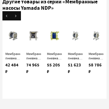
Другие товары из серии
«Мембранные
насосы Yamada NDP»
Мембранный
Мембранный
Мембранный
Мембранный
Мембранный
пневматический
пневматический
пневматический
пневматический
пневматичес
насос
насос
насос
насос
насос
42 484
74 965
55 205
51 623
58 786
Yamada
Yamada
Yamada
Yamada
Yamada
₽
₽
₽
₽
₽
NDP-5FPT
NDP-5FST
NDP-
NDP-
NDP-
10BPT
15FPS
15FPT