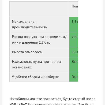
Новый насос Yamad
Максимальная
3,6 м³/час (60 л/мин.
производительность
Расход воздуха при расходе 30 л/
200 л/мин
мин и давлении 2,7 бар
Высота самовсоса
3,6 метра
Надежность пуска при частых
Высочайшая
остановках
Удобство сборки и разборки
Высокая (мало дета
Из таблицы можете показаться, будто старый насос
NDP-15BAT был неудачным. Но это не так. Это была