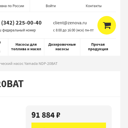
авка по России
Контакты
Войти
 (342) 225-00-40
client@zenova.ru
ш федеральный номер
c 8:00 до 16:00 (мск) пн-пт
я
Насосы для
Дозировочные
Прочая
топлива и масел
насосы
продукция
й
ческий насос Yamada NDP-20BAT
20BAT
91 884 ₽