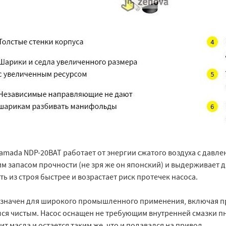
amada NDP-20BAT работает от энергии сжатого воздуха с давлен
 запасом прочности (не зря же он японский) и выдерживает д
ь из строя быстрее и возрастает риск протечек насоса.
значен для широкого промышленного применения, включая про
лся чистым. Насос оснащен не требующим внутренней смазки п
т масла и остается таким же, что и подавался на привод.