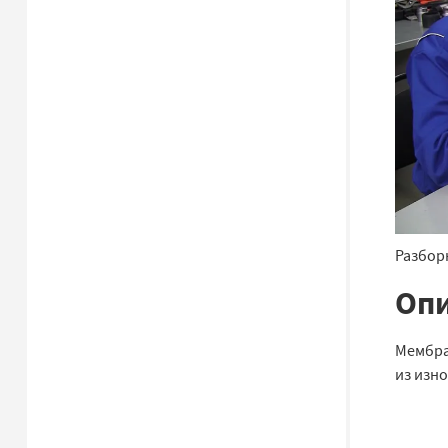
Разбор
Опи
Мембра
из изн