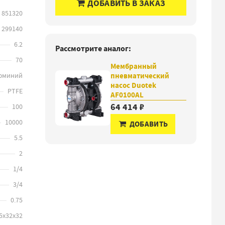
ДОБАВИТЬ В ЗАКАЗ
851320
299140
6.2
Рассмотрите аналог:
70
Мембранный
юминий
пневматический
насос Duotek
PTFE
AF0100AL
64 414 ₽
100
10000
ДОБАВИТЬ
5.5
2
1/4
3/4
0.75
3D
5х32х32