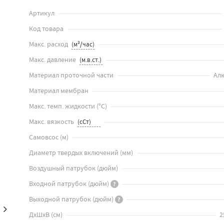
Артикул
Код товара
Макс. расход
Макс. давление
Материал проточной части
Ал
Материал мембран
Макс. темп. жидкости
(
°C
)
Макс. вязкость
Самовсос
(
м
)
Диаметр твердых включений
(
мм
)
Воздушный патрубок
(
дюйм
)
Входной патрубок
(
дюйм
)
?
Выходной патрубок
(
дюйм
)
?
ДхШхВ
(
см
)
2