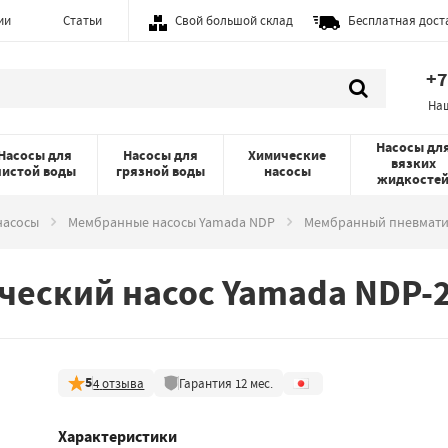
ии
Статьи
Свой большой склад
Бесплатная дост
+7
На
Насосы дл
Насосы для
Насосы для
Химические
вязких
чистой воды
грязной воды
насосы
жидкосте
насосы
Мембранные насосы Yamada NDP
Мембранный пневмати
еский насос Yamada NDP-
5
4
отзыва
Гарантия
12
мес.
Характеристики