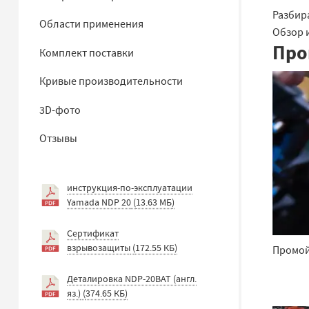
Разбир
Области применения
Обзор 
Про
Комплект поставки
Кривые производительности
3D-фото
Отзывы
инструкция-по-эксплуатации
Yamada NDP 20
(
13.63 МБ
)
Сертификат
взрывозащиты
(
172.55 КБ
)
Промой
Деталировка NDP-20BAT (англ.
яз.)
(
374.65 КБ
)