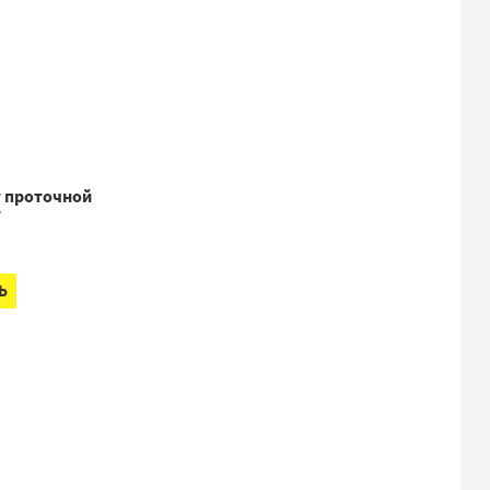
 проточной
T
Ь