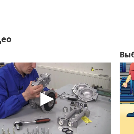
део
Выб
▶