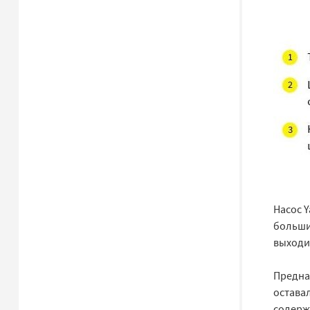
Насос Y
большим
выходит
Предна
остава
содержи