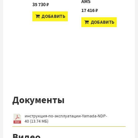
AMS
35 730 ₽
17 416 ₽
ДОБАВИТЬ
ДОБАВИТЬ
Документы
инструкция-по-эксплуатации-Yamada-NDP-
40
(
13.74 МБ
)
Видео